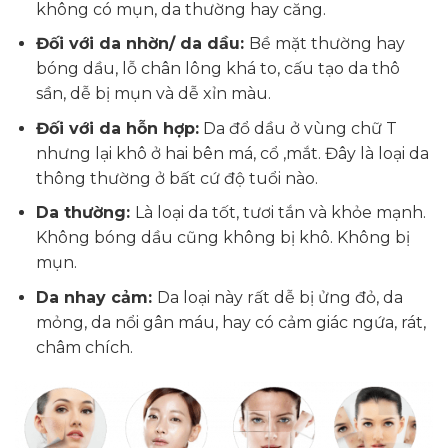
không có mụn, da thường hay căng.
Đối với da nhờn/ da dầu:
Bề mặt thường hay
bóng dầu, lỗ chân lông khá to, cấu tạo da thô
sần, dễ bị mụn và dễ xỉn màu.
Đối với da hỗn hợp:
Da đổ dầu ở vùng chữ T
nhưng lại khô ở hai bên má, cổ ,mắt. Đây là loại da
thông thường ở bất cứ độ tuổi nào.
Da thường:
Là loại da tốt, tươi tắn và khỏe mạnh.
Không bóng dầu cũng không bị khô. Không bị
mụn.
Da nhay cảm:
Da loại này rất dễ bị ửng đỏ, da
mỏng, da nổi gân máu, hay có cảm giác ngứa, rát,
châm chích.