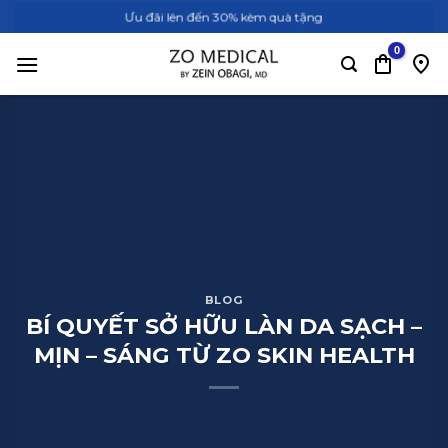
Bỏ
Ưu đãi lên đến 30% kèm quà tặng
qua
nội
dung
BLOG
BÍ QUYẾT SỞ HỮU LÀN DA SẠCH –
MỊN – SÁNG TỪ ZO SKIN HEALTH