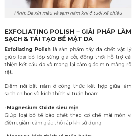
Hình: Da xỉn màu và sạm nám khi ở tuổi xế chiều
EXFOLIATING POLISH – GIẢI PHÁP LÀM
SẠCH & TÁI TẠO BỀ MẶT DA
Exfoliating Polish
là sản phẩm tẩy da chết vật lý
giúp loại bỏ lớp sừng già cỗi, đồng thời hỗ trợ cải
thiện kết cấu da và mang lại cảm giác mịn màng rõ
rệt.
Điểm nổi bật nằm ở công thức kết hợp giữa làm
sạch cơ học và kích thích vi tuần hoàn:
•
Magnesium Oxide siêu mịn
:
Giúp loại bỏ tế bào chết theo cơ chế mài mòn vi
điểm, giảm cảm giác thô ráp khi sử dụng.