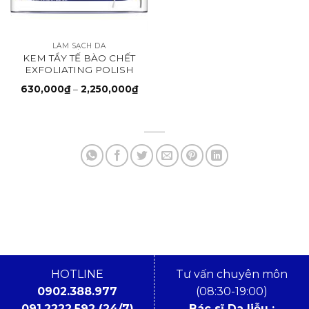
LÀM SẠCH DA
KEM TẨY TẾ BÀO CHẾT
EXFOLIATING POLISH
Khoảng
630,000
₫
–
2,250,000
₫
giá:
từ
630,000₫
đến
2,250,000₫
HOTLINE
Tư vấn chuyên môn
0902.388.977
(08:30-19:00)
091.2222.592 (24/7)
Bác sĩ Da liễu :