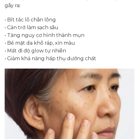
gây ra:
• Bít tắc lỗ chân lông
• Cản trở làm sạch sâu
• Tăng nguy cơ hình thành mụn
• Bề mặt da khô ráp, xỉn màu
• Mất đi độ glow tự nhiên
• Giảm khả năng hấp thụ dưỡng chất