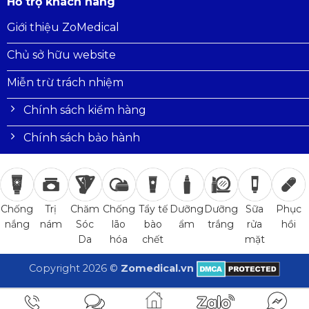
Hỗ trợ khách hàng
Giới thiệu ZoMedical
Chủ sở hữu website
Miễn trừ trách nhiệm
Chính sách kiểm hàng
Chính sách bảo hành
Trị
Chăm
Chống
Tẩy tế
Dưỡng
Dưỡng
Sữa
Phục
Chống
nám
Sóc
lão
bào
ẩm
trắng
rửa
hồi
nắng
Da
hóa
chết
mặt
Copyright 2026 ©
Zomedical.vn