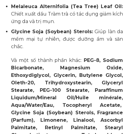
Melaleuca Alternifolia (Tea Tree) Leaf Oil:
Chiết xuất dầu Tràm trà có tác dụng giảm kích
ứng da và trị mụn.
Glycine Soja (Soybean) Sterols:
Giúp làn da
mềm mại tự nhiên, được dưỡng ẩm và săn
chắc.
Và một số thành phần khác:
PEG-8, Sodium
Bicarbonate, Magnesium Oxide,
Ethoxydiglycol, Glycerin, Butylene Glycol,
Oleth-20, Trihydroxystearin, Glyceryl
Stearate, PEG-100 Stearate, Paraffinum
Liquidum/Mineral Oil/Huile minérale,
Aqua/Water/Eau, Tocopheryl Acetate,
Glycine Soja (Soybean) Sterols, Fragrance
(Parfum), Limonene, Linalool, Ascorbyl
Palmitate, Retinyl Palmitate, Stearyl