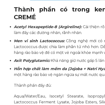
Thành phần có trong k
CREMÉ
Acetyl Hexapeptide-8 (Argireline):
Cải thiện r
làm đầy các đường nhăn, rãnh nhăn.
Men vi sinh Lactococcus:
Công nghệ mới có ng
Lactococcus được chia làm phân tử nhỏ hơn. D
hàng rào bảo vệ để có một vẻ ngoài khỏe mạnh
Axit Polyglutamic:
Khả năng giữ nước gấp 5 lầ
Hỗn hợp chất làm mềm da (Jojoba + Natri Hya
một hàng rào bảo vệ ngăn ngừa sự mất nước qua
Thành phần đầy đủ:
Aqua/Water/Eau, Isocetyl Stearate, Isopropyl
Lactococcus Ferment Lysate, Jojoba Esters, Sili