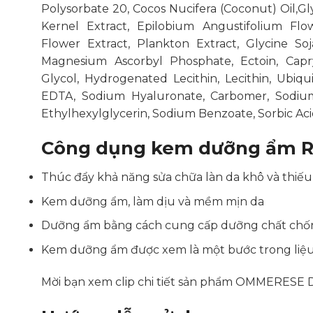
Polysorbate 20, Cocos Nucifera (Coconut) Oil,Gly
Kernel Extract, Epilobium Angustifolium Flow
Flower Extract, Plankton Extract, Glycine Soj
Magnesium Ascorbyl Phosphate, Ectoin, Capry
Glycol, Hydrogenated Lecithin, Lecithin, Ubiq
EDTA, Sodium Hyaluronate, Carbomer, Sodium 
Ethylhexylglycerin, Sodium Benzoate, Sorbic Aci
Công dụng kem dưỡng ẩm
Thúc đẩy khả năng sửa chữa làn da khô và thiếu
Kem dưỡng ẩm, làm dịu và mềm mịn da
Dưỡng ẩm bằng cách cung cấp dưỡng chất chố
Kem dưỡng ẩm được xem là một bước trong liệu t
Mời bạn xem clip chi tiết sản phẩm OMMERESE 