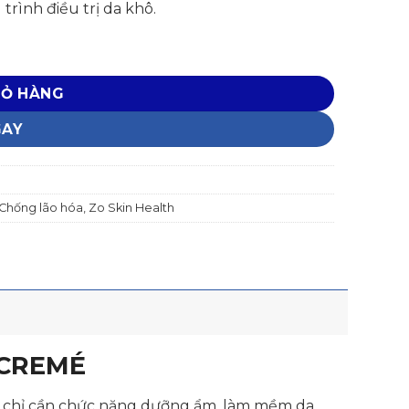
rình điều trị da khô.
IỎ HÀNG
GAY
 Chống lão hóa
,
Zo Skin Health
 CREMÉ
 chỉ cần chức năng dưỡng ẩm, làm mềm da