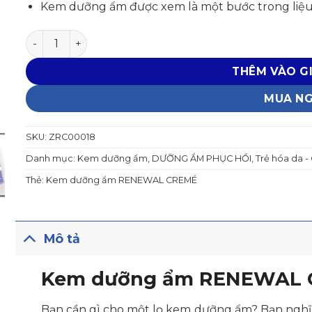
Kem dưỡng ẩm được xem là một bước trong liệu t
Kem dưỡng ẩm RENEWAL CREMÉ số lượng
THÊM VÀO G
MUA N
SKU:
ZRC00018
Danh mục:
Kem dưỡng ẩm
,
DƯỠNG ẨM PHỤC HỒI
,
Trẻ hóa da -
Thẻ:
Kem dưỡng ẩm RENEWAL CREMÉ
Mô tả
Kem dưỡng ẩm RENEWAL
Bạn cần gì cho một lọ kem dưỡng ẩm? Bạn nghĩ