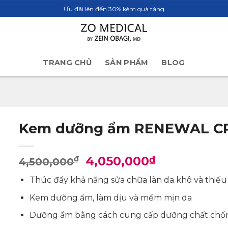
Ưu đãi lên đến 30% kèm quà tặng
TRANG CHỦ
SẢN PHẨM
BLOG
Kem dưỡng ẩm RENEWAL C
Giá
Giá
4,050,000
₫
₫
4,500,000
gốc
hiện
Thúc đẩy khả năng sửa chữa làn da khô và thiếu
là:
tại
4,500,000₫.
là:
Kem dưỡng ẩm, làm dịu và mềm mịn da
4,050,000₫
Dưỡng ẩm bằng cách cung cấp dưỡng chất chố