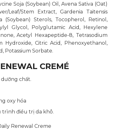
cine Soja (Soybean) Oil, Avena Sativa (Oat)
er/Leaf/Stem Extract, Gardenia Taitensis
a (Soybean) Sterols, Tocopherol, Retinol,
lyl Glycol, Polyglutamic Acid, Hexylene
uinone, Acetyl Hexapeptide-8, Tetrasodium
Hydroxide, Citric Acid, Phenoxyethanol,
d, Potassium Sorbate.
 RENEWAL CREMÉ
 dưỡng chất.
ng oxy hóa
rình điều trị da khô.
Daily Renewal Creme