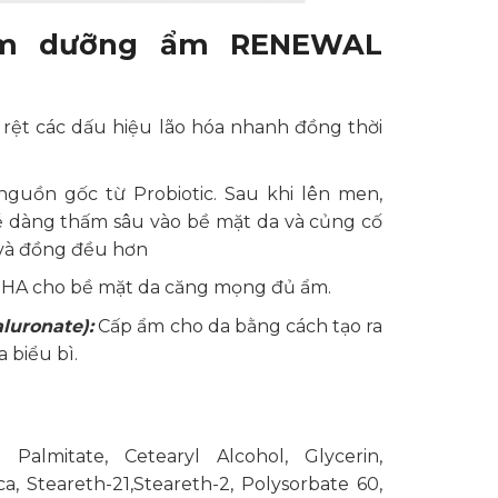
em dưỡng ẩm RENEWAL
õ rệt các dấu hiệu lão hóa nhanh đồng thời
uồn gốc từ Probiotic. Sau khi lên men,
ễ dàng thấm sâu vào bề mặt da và củng cố
 và đồng đều hơn
n HA cho bề mặt da căng mọng đủ ẩm.
luronate):
Cấp ẩm cho da bằng cách tạo ra
 biểu bì.
 Palmitate, Cetearyl Alcohol, Glycerin,
ca, Steareth-21,Steareth-2, Polysorbate 60,