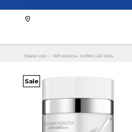
Bỏ
qua
nội
dung
TRANG CHỦ
/
TRẺ HÓA DA - CHỐNG LÃO HÓA
Sale