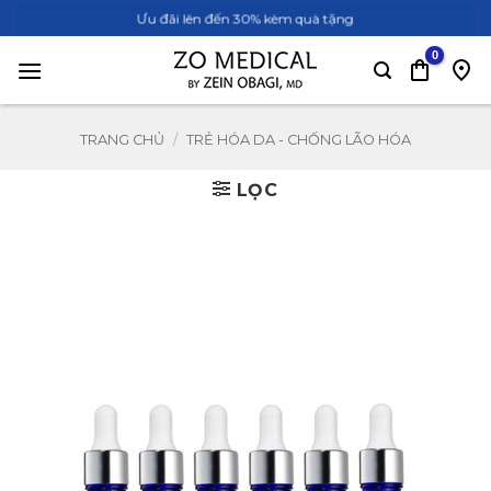
Bỏ
Ưu đãi lên đến 30% kèm quà tặng
qua
nội
dung
TRANG CHỦ
/
TRẺ HÓA DA - CHỐNG LÃO HÓA
LỌC