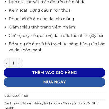
Làm dịu các vết mẩn đỏ trên bề mặt da
Kiểm soát lượng dầu nhờn thừa
Phục hồi độ ẩm cho da mịn màng
Giảm thiểu tình trạng viêm nhiễm
Chống oxy hóa, bảo vệ da trước tác nhân gây hại
Bổ sung độ ẩm và hỗ trợ chức năng hàng rào bảo
vệ da khỏe mạnh
Tinh chất điều trị da đỏ, nhạy cảm ZO Rozatrol Serum Ac
THÊM VÀO GIỎ HÀNG
MUA NGAY
SKU:
SKU00861
Danh mục:
Bộ sản phẩm
,
Trẻ hóa da - Chống lão hóa
,
Zo Skin
Health