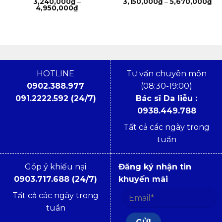
Kh
3,240,000
₫
–
3,150,000
₫
–
5,670,000
₫
Khoảng
giá
4,950,000
₫
giá:
từ
từ
3,
3,240,000₫
đế
đến
5,
4,950,000₫
HOTLINE
Tư vấn chuyên môn
0902.388.977
(08:30-19:00)
091.2222.592 (24/7)
Bác sĩ Da liễu :
0938.449.788
Tất cả các ngày trong
tuần
Góp ý khiếu nại
Đăng ký nhận tin
0903.717.688 (24/7)
khuyến mãi
Tất cả các ngày trong
tuần