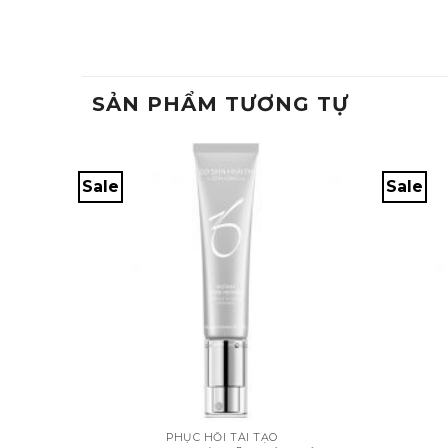
SẢN PHẨM TƯƠNG TỰ
Sale
Sale
+
+
PHỤC HỒI TÁI TẠO