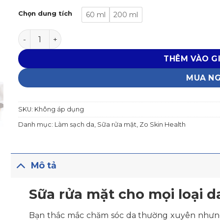
Chọn dung tích
60 ml
200 ml
Sữa rửa mặt cho mọi loại da GENTLE CLEANSER số lư
THÊM VÀO G
MUA N
SKU:
Không áp dụng
Danh mục:
Làm sạch da
,
Sữa rửa mặt
,
Zo Skin Health
Mô tả
Sữa rửa mặt cho mọi loại
Bạn thắc mắc chăm sóc da thường xuyên nhưng