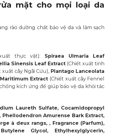
rửa mặt cho mọi loại da
àng rào dưỡng chất bảo vệ da và làm sạch
uất thực vật):
Spiraea Ulmaria Leaf
llia Sinensis Leaf Extract
(Chiết xuất tinh
t xuất cây Ngãi Cứu),
Plantago Lanceolata
Maritimum Extract
(Chiết xuất cây Fennel
chống kích ứng để giúp bảo vệ da khỏi tác
dium Laureth Sulfate, Cocamidopropyl
, Phellodendron Amurense Bark Extract,
rge à deux rangs, , Fragrance (Parfum),
utylene Glycol, Ethylhexylglycerin,