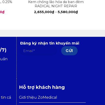
 0.25%
Kem chống lão hóa da ban đêm
RADICAL NIGHT REPAIR
Giá
Khoảng
00
₫
2,655,000
₫
–
5,580,000
₫
hiện
giá:
tại
từ
0₫.
là:
2,655,000₫
3,420,000₫.
đến
5,580,000₫
Đăng ký nhận tin khuyến mãi
/7)
tuần
Hỗ trợ khách hàng
tin cá
Giới thiệu ZoMedical