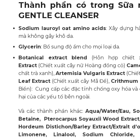
Thành phần có trong Sữa 
GENTLE CLEANSER
Sodium lauroyl oat amino acids
: Xây dựng h
mà không gây khô da.
Glycerin
: Bổ sung độ ẩm cho mọi loại da.
Botanical extract blend
(Hỗn hợp chiết x
Extract
(Chiết xuất cây nữ Hoàng đồng cỏ)
Came
chất trà xanh),
Artemisia Vulgaris Extract
(Chiế
Leaf Extract
(Chiết xuất cây Mã Đề),
Crithmum 
Biển): Cung cấp các đặc tính chống oxy hóa và 
hại của các yếu tố bên ngoài.
Và các thành phần khác:
Aqua/Water/Eau, So
Betaine, Pterocarpus Soyauxii Wood Extract
Hordeum Distichon/Barley Extract/Extrait d’o
Limonene, Linalool, Sodium Chloride, B