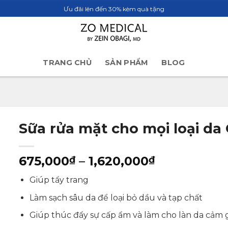
Ưu đãi lên đến 30% kèm quà tặng
TRANG CHỦ
SẢN PHẨM
BLOG
Sữa rửa mặt cho mọi loại 
Khoảng
675,000
–
1,620,000
₫
₫
giá:
Giúp tẩy trang
từ
675,000₫
Làm sạch sâu da để loại bỏ dầu và tạp chất
đến
Giúp thúc đẩy sự cấp ẩm và làm cho làn da cảm gi
1,620,000₫