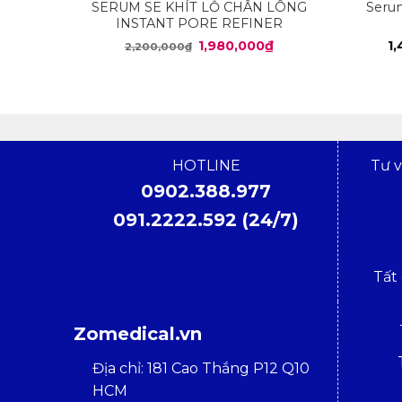
SERUM SE KHÍT LỖ CHÂN LÔNG
Seru
INSTANT PORE REFINER
Giá
Giá
1,980,000
₫
1
2,200,000
₫
gốc
hiện
là:
tại
2,200,000₫.
là:
1,980,000₫.
HOTLINE
Tư 
0902.388.977
091.2222.592 (24/7)
Tất
Zomedical.vn
Địa chỉ: 181 Cao Thắng P12 Q10
HCM