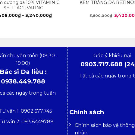
m dưỡng da 10% VITAMIN C
KEM TRẮNG DA RETINOL
SELF-ACTIVATING
Khoảng
Giá
,408,000
₫
–
3,240,000
₫
3,420,0
3,800,000
₫
giá:
gốc
từ
là:
1,408,000₫
3,800,00
đến
3,240,000₫
vấn chuyên môn (08:30-
Góp ý khiếu nại
19:00)
0903.717.688 (24
Bác sĩ Da liễu :
Tất cả các ngày trong 
0938.449.788
 cả các ngày trong tuần
Tư vấn 1: 0902.677.745
Chính sách
Tư vấn 2: 093.8449788
Chính sách bảo vệ thông 
nhân