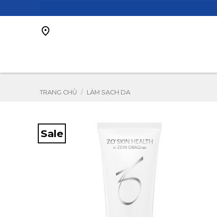
Bỏ
qua
nội
dung
TRANG CHỦ
/
LÀM SẠCH DA
Sale