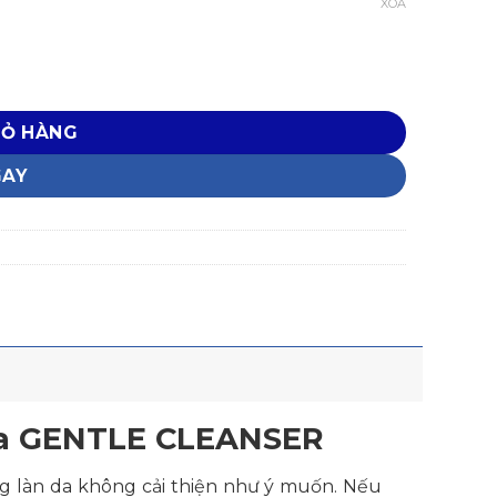
XÓA
ợng
IỎ HÀNG
GAY
 da GENTLE CLEANSER
 làn da không cải thiện như ý muốn. Nếu