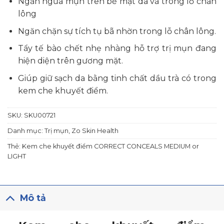
Ngăn ngừa mụn trên bề mặt da và trong lỗ chân
lông
Ngăn chặn sự tích tụ bã nhờn trong lỗ chân lông.
Tẩy tế bào chết nhẹ nhàng hỗ trợ trị mụn đang
hiện diện trên gương mặt.
Giúp giữ sạch da bằng tinh chất dầu trà có trong
kem che khuyết điểm.
SKU:
SKU00721
Danh mục:
Trị mụn
,
Zo Skin Health
Thẻ:
Kem che khuyết điểm CORRECT CONCEALS MEDIUM or
LIGHT
Mô tả