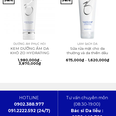
DƯỠNG ẨM PHỤC HỒI
LÀM SẠCH DA
KEM DƯỠNG ẨM DA
Sữa rửa mặt cho da
KHÔ ZO HYDRATING
thường và da thiên dầu
CRÉME
EXFOLIATING
Kho
1,980,000
₫
–
675,000
₫
–
1,620,000
₫
CLEANSER
Khoảng
giá:
3,870,000
₫
giá:
từ
từ
675
1,980,000₫
đến
đến
1,6
3,870,000₫
HOTLINE
Tư vấn chuyên môn
0902.388.977
(08:30-19:00)
091.2222.592 (24/7)
Bác sĩ Da liễu :