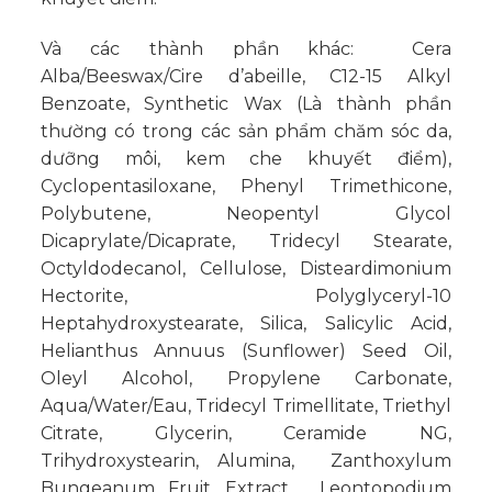
Và các thành phần khác: Cera
Alba/Beeswax/Cire d’abeille, C12-15 Alkyl
Benzoate, Synthetic Wax (Là thành phần
thường có trong các sản phẩm chăm sóc da,
dưỡng môi, kem che khuyết điểm),
Cyclopentasiloxane, Phenyl Trimethicone,
Polybutene, Neopentyl Glycol
Dicaprylate/Dicaprate, Tridecyl Stearate,
Octyldodecanol, Cellulose, Disteardimonium
Hectorite, Polyglyceryl-10
Heptahydroxystearate, Silica, Salicylic Acid,
Helianthus Annuus (Sunflower) Seed Oil,
Oleyl Alcohol, Propylene Carbonate,
Aqua/Water/Eau, Tridecyl Trimellitate, Triethyl
Citrate, Glycerin, Ceramide NG,
Trihydroxystearin, Alumina, Zanthoxylum
Bungeanum Fruit Extract, Leontopodium