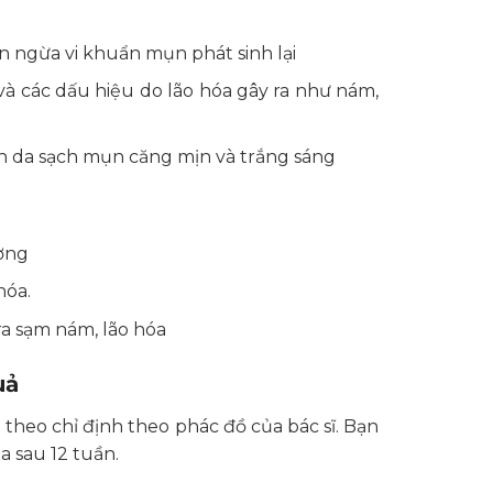
n ngừa vi khuẩn mụn phát sinh lại
và các dấu hiệu do lão hóa gây ra như nám,
làn da sạch mụn căng mịn và trắng sáng
ường
hóa.
 ra sạm nám, lão hóa
uả
theo chỉ định theo phác đồ của bác sĩ. Bạn
a sau 12 tuần.