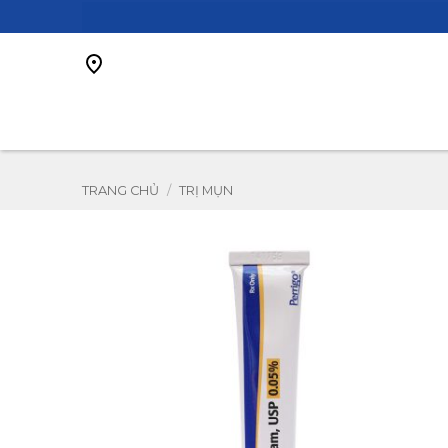
Bỏ
qua
nội
dung
TRANG CHỦ
/
TRỊ MỤN