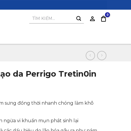
Tìm
kiếm:
tạo da Perrigo Tretin0in
iêm sưng đồng thời nhanh chóng làm khô
n ngừa vi khuẩn mụn phát sinh lại
à các dấu hiệu do lão hóa gây ra như nám,