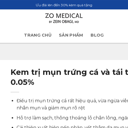
Ưu đãi lên đến 30% kèm quà tặng
TRANG CHỦ
SẢN PHẨM
BLOG
Kem trị mụn trứng cá và tái 
0.05%
Điều trị mụn trứng cá rất hiệu quả, vừa ngừa v
nhân mụn và giảm mụn rõ rệt
Hỗ trợ làm sạch, thông thoáng lỗ chân lông, ngă
Cải thiện xuất hiện nếp nhăn, vết thâm da mụn v