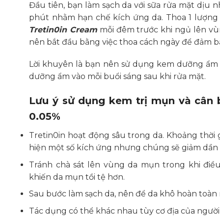
Đầu tiên, bạn làm sạch da với sữa rửa mặt dịu 
phút nhằm hạn chế kích ứng da. Thoa 1 lượng 
Tretin0in Cream
mỗi đêm trước khi ngủ lên vùng
nên bắt đầu bằng việc thoa cách ngày để đảm bả
Lời khuyên là bạn nên sử dụng kem dưỡng ẩm
dưỡng ẩm vào mỗi buổi sáng sau khi rửa mặt.
Lưu ý sử dụng kem trị mụn và cân b
0.05%
Tretin0in hoạt động sâu trong da. Khoảng thời g
hiện một số kích ứng nhưng chúng sẽ giảm dần v
Tránh chà sát lên vùng da mụn trong khi điều 
khiến da mụn tồi tệ hơn.
Sau bước làm sạch da, nên để da khô hoàn toàn r
Tác dụng có thể khác nhau tùy cơ địa của ngườ