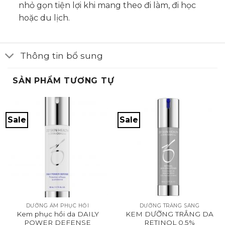
nhỏ gọn tiện lợi khi mang theo đi làm, đi học
hoặc du lịch.
Thông tin bổ sung
SẢN PHẨM TƯƠNG TỰ
Sale
Sale
DƯỠNG ẨM PHỤC HỒI
DƯỠNG TRẮNG SÁNG
Kem phục hồi da DAILY
KEM DƯỠNG TRẮNG DA
POWER DEFENSE
RETINOL 0.5%