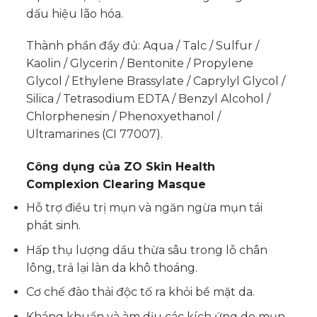
dấu hiệu lão hóa.
Thành phần đầy đủ: Aqua / Talc / Sulfur /
Kaolin / Glycerin / Bentonite / Propylene
Glycol / Ethylene Brassylate / Caprylyl Glycol /
Silica / Tetrasodium EDTA / Benzyl Alcohol /
Chlorphenesin / Phenoxyethanol /
Ultramarines (CI 77007).
Công dụng của
ZO Skin Health
Complexion Clearing Masque
Hỗ trợ điều trị mụn và ngăn ngừa mụn tái
phát sinh.
Hấp thụ lượng dầu thừa sâu trong lỗ chân
lông, trả lại làn da khô thoáng.
Cơ chế đào thải độc tố ra khỏi bề mặt da.
Kháng khuẩn và àm dịu các kích ứng do mụn