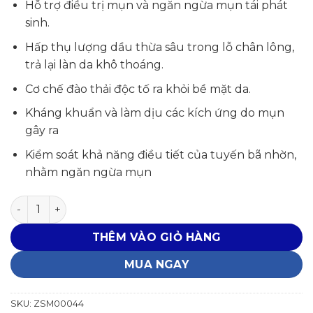
Hỗ trợ điều trị mụn và ngăn ngừa mụn tái phát
là:
tại
sinh.
1,800,000₫.
là:
1,620,000₫.
Hấp thụ lượng dầu thừa sâu trong lỗ chân lông,
trả lại làn da khô thoáng.
Cơ chế đào thải độc tố ra khỏi bề mặt da.
Kháng khuẩn và làm dịu các kích ứng do mụn
gây ra
Kiểm soát khả năng điều tiết của tuyến bã nhờn,
nhằm ngăn ngừa mụn
Mặt nạ đất sét giảm mụn ZO Skin Health Complexion Cl
THÊM VÀO GIỎ HÀNG
MUA NGAY
SKU:
ZSM00044