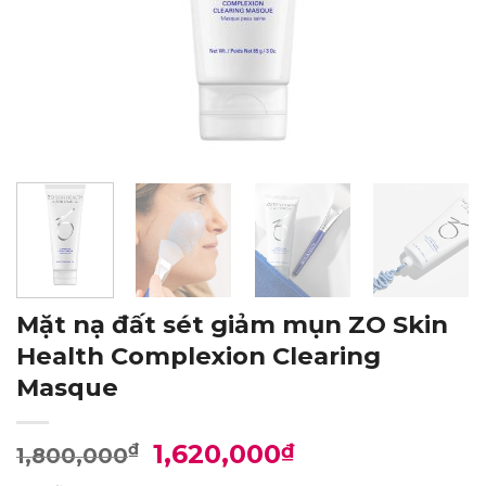
Mặt nạ đất sét giảm mụn ZO Skin
Health Complexion Clearing
Masque
Giá
Giá
1,620,000
₫
₫
1,800,000
gốc
hiện