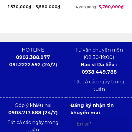
Khoảng
Giá
Giá
1,530,000
₫
–
5,580,000
₫
3,780,000
₫
4,200,000
₫
giá:
gốc
hiện
từ
là:
tại
1,530,000₫
4,200,000₫.
là:
đến
3,78
5,580,000₫
HOTLINE
Tư vấn chuyên môn
0902.388.977
(08:30-19:00)
091.2222.592 (24/7)
Bác sĩ Da liễu :
0938.449.788
Tất cả các ngày trong
tuần
Góp ý khiếu nại
Đăng ký nhận tin
0903.717.688 (24/7)
khuyến mãi
Tất cả các ngày trong
tuần