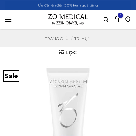
Bỏ
Ưu đãi lên đến 30% kèm quà tặng
qua
nội
dung
TRANG CHỦ
/
TRỊ MỤN
LỌC
Sale