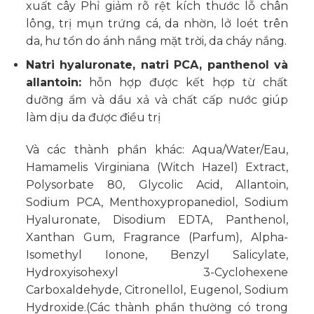
xuất cây Phỉ giảm rõ rệt kích thước lỗ chân
lông, trị mụn trứng cá, da nhờn, lở loét trên
da, hư tổn do ánh nắng mặt trời, da cháy nắng.
Natri hyaluronate, natri PCA, panthenol và
allantoin:
hỗn hợp được kết hợp từ chất
dưỡng ẩm và dầu xả và chất cấp nước giúp
làm dịu da được điều trị
Và các thành phần khác: Aqua/Water/Eau,
Hamamelis Virginiana (Witch Hazel) Extract,
Polysorbate 80, Glycolic Acid, Allantoin,
Sodium PCA, Menthoxypropanediol, Sodium
Hyaluronate, Disodium EDTA, Panthenol,
Xanthan Gum, Fragrance (Parfum), Alpha-
Isomethyl Ionone, Benzyl Salicylate,
Hydroxyisohexyl 3-Cyclohexene
Carboxaldehyde, Citronellol, Eugenol, Sodium
Hydroxide.(Các thành phần thường có trong