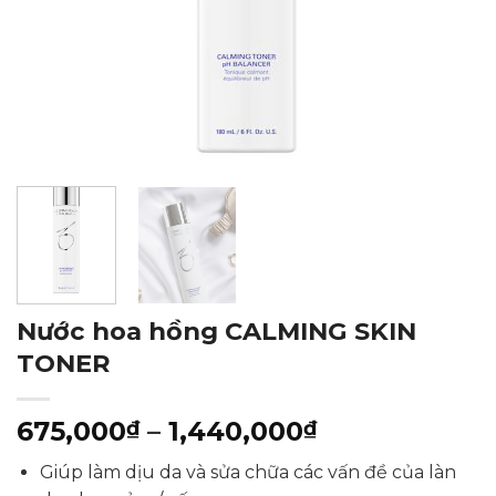
Nước hoa hồng CALMING SKIN
TONER
Khoảng
675,000
–
1,440,000
₫
₫
giá:
Giúp làm dịu da và sửa chữa các vấn đề của làn
từ