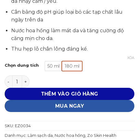
da nhạy cảm / yếu.
675,000₫
đến
Cân bằng độ pH giúp loại bỏ các tạp chất lâu
1,440,000₫
ngày trên da
Nước hoa hồng làm mát da và tăng cường độ
căng mịn cho da.
Thu hẹp lỗ chân lông đáng kể.
XÓA
Chọn dung tích
50 ml
180 ml
Nước hoa hồng CALMING SKIN TONER số lượng
THÊM VÀO GIỎ HÀNG
MUA NGAY
SKU:
EZ0034
Danh mục:
Làm sạch da
,
Nước hoa hồng
,
Zo Skin Health