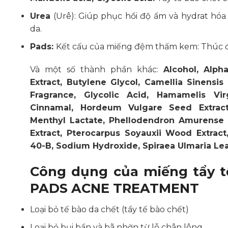
Urea
(Urê): Giúp phục hồi độ ẩm và hydrat hóa
da.
Pads:
Kết cấu của miếng đệm thấm kem: Thúc đẩ
Và một số thành phần khác:
Alcohol, Alph
Extract, Butylene Glycol, Camellia Sinensi
Fragrance, Glycolic Acid, Hamamelis Vir
Cinnamal, Hordeum Vulgare Seed Extract,
Menthyl Lactate, Phellodendron Amurense B
Extract, Pterocarpus Soyauxii Wood Extract
40-B, Sodium Hydroxide, Spiraea Ulmaria Leaf
Công dụng của miếng tẩy 
PADS ACNE TREATMENT
Loại bỏ tế bào da chết (tẩy tế bào chết)
Loại bỏ bụi bẩn và bã nhờn từ lỗ chân lông