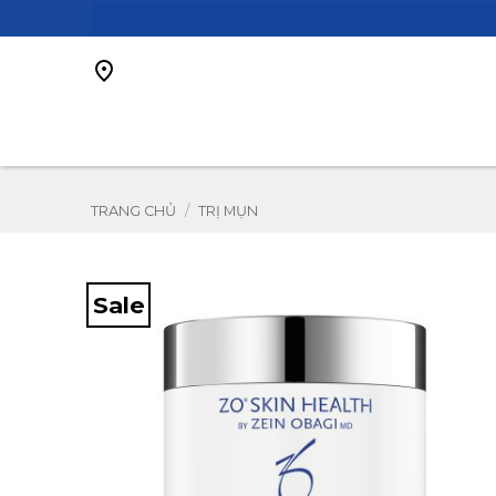
Bỏ
qua
nội
dung
TRANG CHỦ
/
TRỊ MỤN
Sale