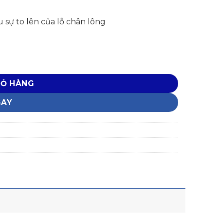
 sự to lên của lỗ chân lông
TMENT số lượng
IỎ HÀNG
GAY