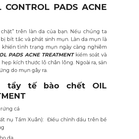
OIL CONTROL PADS ACNE
 chặt” trên làn da của bạn. Nếu chúng ta
bị bít tắc và phát sinh mụn. Làn da mụn là
sẽ khiến tình trạng mụn ngày càng nghiêm
TROL PADS ACNE TREATMENT
kiểm soát và
 hẹp kích thước lỗ chân lông. Ngoài ra, sản
 ứng do mụn gây ra.
 tẩy tế bào chết OIL
TMENT
trứng cá
uất nụ Tầm Xuân): Điều chỉnh dầu trên bề
ng
cho da