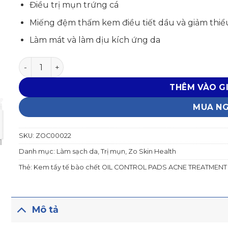
Điều trị mụn trứng cá
Miếng đệm thấm kem điều tiết dầu và giảm thiểu
Làm mát và làm dịu kích ứng da
Kem tẩy tế bào chết OIL CONTROL PADS ACNE TREA
THÊM VÀO G
MUA N
SKU:
ZOC00022
Danh mục:
Làm sạch da
,
Trị mụn
,
Zo Skin Health
Thẻ:
Kem tẩy tế bào chết OIL CONTROL PADS ACNE TREATMENT
Mô tả