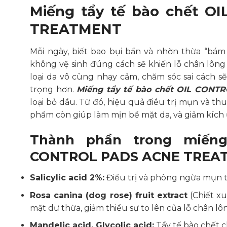
Miếng tẩy tế bào chết 
TREATMENT
Mỗi ngày, biết bao bụi bẩn và nhờn thừa “bám
không vệ sinh đúng cách sẽ khiến lỗ chân lông 
loại da vô cùng nhạy cảm, chăm sóc sai cách 
trọng hơn.
Miếng tẩy tế bào chết OIL CON
loại bỏ dầu. Từ đó, hiệu quả điều trị mụn và thu
phẩm còn giúp làm mịn bề mặt da, và giảm kích
Thành phần trong miếng
CONTROL PADS ACNE TREA
Salicylic acid 2%:
Điều trị và phòng ngừa mụn 
Rosa canina (dog rose) fruit extract
(Chiết x
mặt dư thừa, giảm thiểu sự to lên của lỗ chân lô
Mandelic acid, Glycolic acid:
Tẩy tế bào chết 