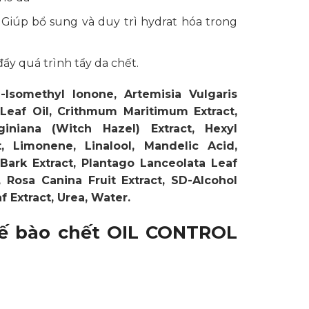
 Giúp bổ sung và duy trì hydrat hóa trong
y quá trình tẩy da chết.
a-Isomethyl Ionone, Artemisia Vulgaris
s Leaf Oil, Crithmum Maritimum Extract,
giniana (Witch Hazel) Extract, Hexyl
 Limonene, Linalool, Mandelic Acid,
ark Extract, Plantago Lanceolata Leaf
, Rosa Canina Fruit Extract, SD-Alcohol
 Extract, Urea, Water.
tế bào chết OIL CONTROL