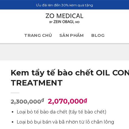
Ưu đãi lên đến 30% kèm quà tặng
TRANG CHỦ
SẢN PHẨM
BLOG
Kem tẩy tế bào chết OIL C
TREATMENT
Giá
Giá
2,070,000
₫
₫
2,300,000
gốc
hiện
Loại bỏ tế bào da chết (tẩy tế bào chết)
là:
tại
2,300,000₫.
là:
Loại bỏ bụi bẩn và bã nhờn từ lỗ chân lông
2,070,000₫