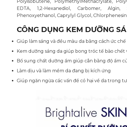
Polyisobutene, PolymethylMethacrylate, Poly
EDTA, 1,2-Hexanediol, Carbomer, Algin, 
Phenoxyethanol, Caprylyl Glycol, Chlorphenesin,
CÔNG DỤNG KEM DƯỠNG SÁN
Giúp làm sáng và đều màu da bằng cách ức chế s
Kem dưỡng sáng da giúp bong tróc tế bào chết 
Bổ sung chất dưỡng ẩm giúp cân bằng độ ẩm c
Làm dịu và làm mềm da đang bị kích ứng
Giúp ngăn ngừa các vấn đề có hại về da trong tươ