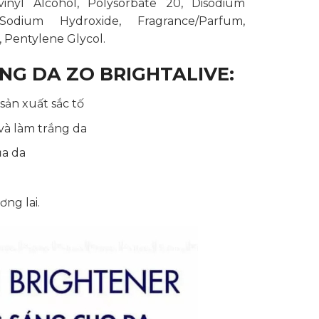
vinyl Alcohol, Polysorbate 20, Disodium
Sodium Hydroxide, Fragrance/Parfum,
 Pentylene Glycol.
G DA ZO BRIGHTALIVE:
ản xuất sắc tố
và làm trắng da
ủa da
ng lai.