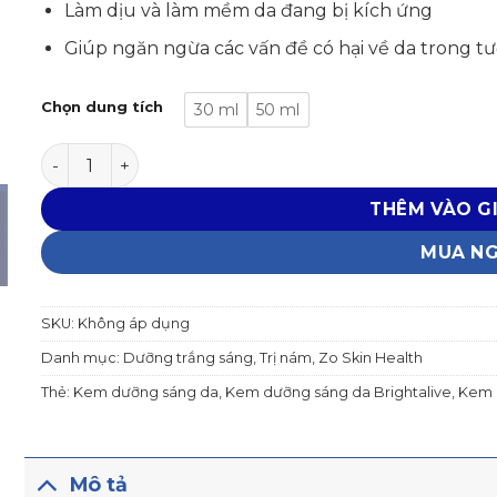
Làm dịu và làm mềm da đang bị kích ứng
Giúp ngăn ngừa các vấn đề có hại về da trong tươ
Chọn dung tích
30 ml
50 ml
KEM DƯỠNG SÁNG DA ZO BRIGHTALIVE số lượng
THÊM VÀO G
MUA N
SKU:
Không áp dụng
Danh mục:
Dưỡng trắng sáng
,
Trị nám
,
Zo Skin Health
Thẻ:
Kem dưỡng sáng da
,
Kem dưỡng sáng da Brightalive
,
Kem 
Mô tả