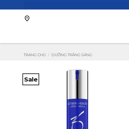
Bỏ
qua
nội
dung
TRANG CHỦ
/
DƯỠNG TRẮNG SÁNG
Sale