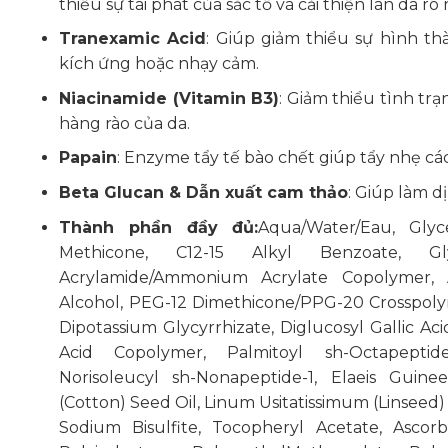
thiểu sự tái phát của sắc tố và cải thiện làn da rõ 
Tranexamic Acid
: Giúp giảm thiểu sự hình th
kích ứng hoặc nhạy cảm.
Niacinamide (Vitamin B3)
: Giảm thiểu tình t
hàng rào của da.
Papain
: Enzyme tẩy tế bào chết giúp tẩy nhẹ c
Beta Glucan & Dẫn xuất cam thảo
: Giúp làm d
Thành phần đầy đủ:
Aqua/Water/Eau, Glyce
Methicone, C12-15 Alkyl Benzoate, Gly
Acrylamide/Ammonium Acrylate Copolymer, 
Alcohol, PEG-12 Dimethicone/PPG-20 Crosspolym
Dipotassium Glycyrrhizate, Diglucosyl Gallic Aci
Acid Copolymer, Palmitoyl sh-Octapeptide
Norisoleucyl sh-Nonapeptide-1, Elaeis Guin
(Cotton) Seed Oil, Linum Usitatissimum (Linseed) 
Sodium Bisulfite, Tocopheryl Acetate, Ascorb