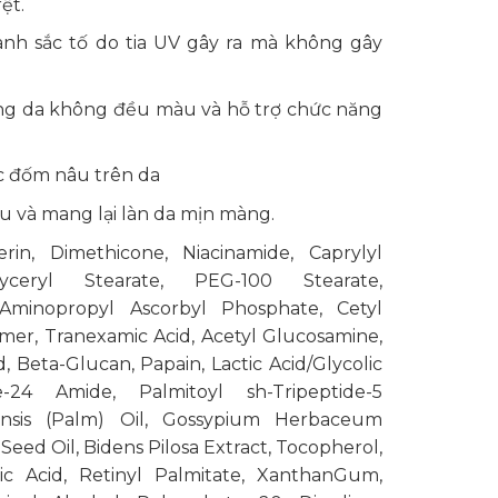
rệt.
ành sắc tố do tia UV gây ra mà không gây
rạng da không đều màu và hỗ trợ chức năng
ác đốm nâu trên da
ịu và mang lại làn da mịn màng.
rin, Dimethicone, Niacinamide, Caprylyl
ceryl Stearate, PEG-100 Stearate,
Aminopropyl Ascorbyl Phosphate, Cetyl
er, Tranexamic Acid, Acetyl Glucosamine,
d, Beta-Glucan, Papain, Lactic Acid/Glycolic
-24 Amide, Palmitoyl sh-Tripeptide-5
eensis (Palm) Oil, Gossypium Herbaceum
Seed Oil, Bidens Pilosa Extract, Tocopherol,
ic Acid, Retinyl Palmitate, XanthanGum,