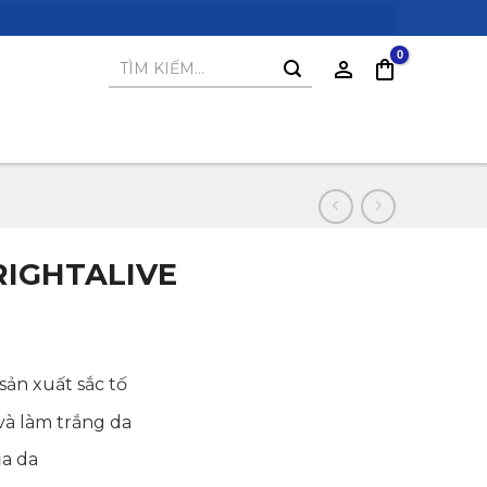
Tìm
kiếm:
RIGHTALIVE
ản xuất sắc tố
00₫
và làm trắng da
a da
00₫