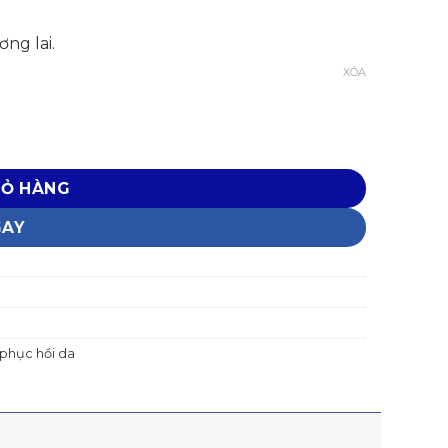
ng lai.
XÓA
IỎ HÀNG
GAY
phục hồi da