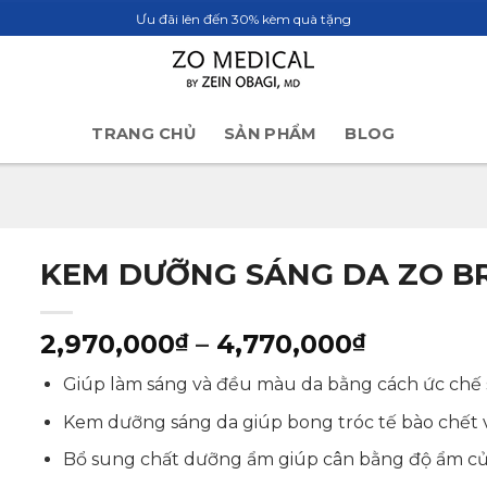
Ưu đãi lên đến 30% kèm quà tặng
TRANG CHỦ
SẢN PHẨM
BLOG
KEM DƯỠNG SÁNG DA ZO B
Khoảng
2,970,000
–
4,770,000
₫
₫
giá:
Giúp làm sáng và đều màu da bằng cách ức chế s
từ
2,970,0
Kem dưỡng sáng da giúp bong tróc tế bào chết 
đến
Bổ sung chất dưỡng ẩm giúp cân bằng độ ẩm củ
4,770,0