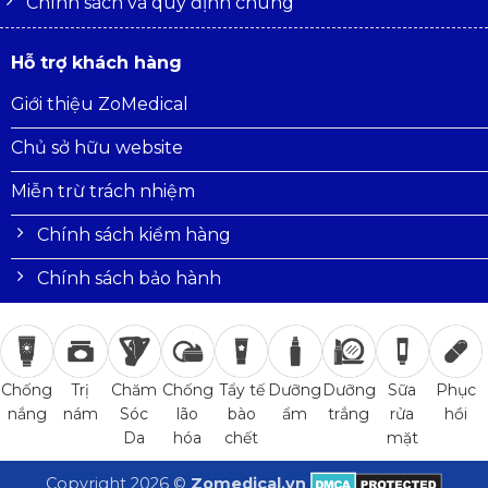
Chính sách và quy định chung
Hỗ trợ khách hàng
Giới thiệu ZoMedical
Chủ sở hữu website
Miễn trừ trách nhiệm
Chính sách kiểm hàng
Chính sách bảo hành
Trị
Chăm
Chống
Tẩy tế
Dưỡng
Dưỡng
Sữa
Phục
Chống
nám
Sóc
lão
bào
ẩm
trắng
rửa
hồi
nắng
Da
hóa
chết
mặt
Copyright 2026 ©
Zomedical.vn