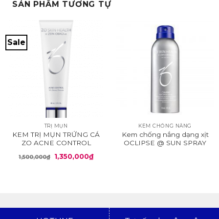
SẢN PHẨM TƯƠNG TỰ
Sale
TRỊ MỤN
KEM CHỐNG NẮNG
KEM TRỊ MỤN TRỨNG CÁ
Kem chống nắng dạng xịt
ZO ACNE CONTROL
OCLIPSE @ SUN SPRAY
SPF 50
Giá
Giá
1,350,000
₫
1,500,000
₫
gốc
hiện
là:
tại
1,500,000₫.
là:
1,350,000₫.