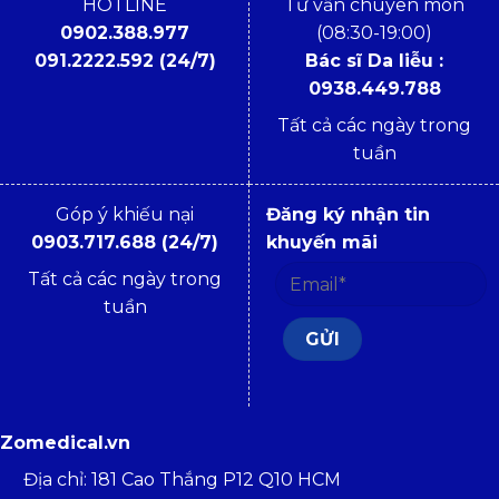
HOTLINE
Tư vấn chuyên môn
0902.388.977
(08:30-19:00)
091.2222.592 (24/7)
Bác sĩ Da liễu :
0938.449.788
Tất cả các ngày trong
tuần
Góp ý khiếu nại
Đăng ký nhận tin
0903.717.688 (24/7)
khuyến mãi
Tất cả các ngày trong
tuần
Zomedical.vn
Địa chỉ: 181 Cao Thắng P12 Q10 HCM