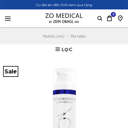
Bỏ
Ưu đãi lên đến 30% kèm quà tặng
qua
nội
dung
TRANG CHỦ
/
TRỊ NÁM
LỌC
Sale