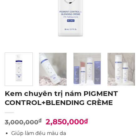
Kem chuyên trị nám PIGMENT
CONTROL+BLENDING CRÈME
Giá
Giá
2,850,000
₫
₫
3,000,000
gốc
hiện
Giúp làm đều màu da
là:
tại