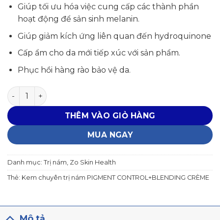
3,000,000₫.
là:
Giúp tối ưu hóa việc cung cấp các thành phần
2,850,000₫.
hoạt động để sản sinh melanin.
Giúp giảm kích ứng liên quan đến hydroquinone
Cấp ẩm cho da mới tiếp xúc với sản phẩm.
Phục hồi hàng rào bảo vệ da.
Kem chuyên trị nám PIGMENT CONTROL+BLENDING CRÈ
THÊM VÀO GIỎ HÀNG
MUA NGAY
Danh mục:
Trị nám
,
Zo Skin Health
Thẻ:
Kem chuyên trị nám PIGMENT CONTROL+BLENDING CRÈME
Mô tả