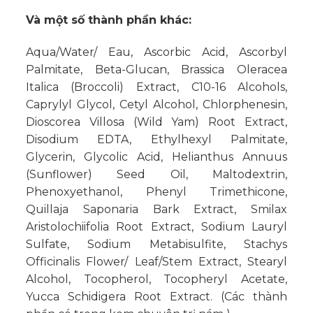
Và một số thành phần khác:
Aqua/Water/ Eau, Ascorbic Acid, Ascorbyl
Palmitate, Beta-Glucan, Brassica Oleracea
Italica (Broccoli) Extract, C10-16 Alcohols,
Caprylyl Glycol, Cetyl Alcohol, Chlorphenesin,
Dioscorea Villosa (Wild Yam) Root Extract,
Disodium EDTA, Ethylhexyl Palmitate,
Glycerin, Glycolic Acid, Helianthus Annuus
(Sunflower) Seed Oil, Maltodextrin,
Phenoxyethanol, Phenyl Trimethicone,
Quillaja Saponaria Bark Extract, Smilax
Aristolochiifolia Root Extract, Sodium Lauryl
Sulfate, Sodium Metabisulfite, Stachys
Officinalis Flower/ Leaf/Stem Extract, Stearyl
Alcohol, Tocopherol, Tocopheryl Acetate,
Yucca Schidigera Root Extract. (Các thành