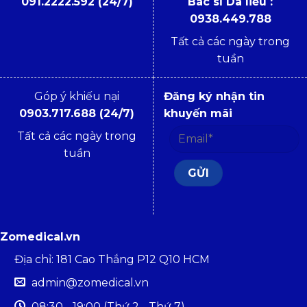
091.2222.592 (24/7)
Bác sĩ Da liễu :
0938.449.788
Tất cả các ngày trong
tuần
Góp ý khiếu nại
Đăng ký nhận tin
0903.717.688 (24/7)
khuyến mãi
Tất cả các ngày trong
tuần
Zomedical.vn
Địa chỉ: 181 Cao Thắng P12 Q10 HCM
admin@zomedical.vn
08:30 - 19:00 (Thứ 2 - Thứ 7)