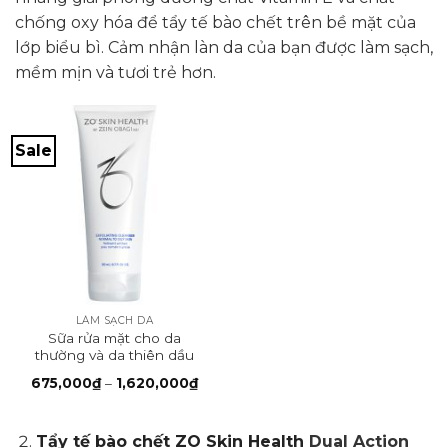
chống oxy hóa để tẩy tế bào chết trên bề mặt của
lớp biểu bì. Cảm nhận làn da của bạn được làm sạch,
mềm mịn và tươi trẻ hơn.
Sale
LÀM SẠCH DA
Sữa rửa mặt cho da
thường và da thiên dầu
EXFOLIATING
Khoảng
675,000
₫
–
1,620,000
₫
CLEANSER
giá:
từ
675,000₫
đến
Tẩy tế bào chết ZO Skin Health
Dual Action
1,620,000₫