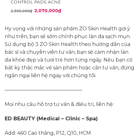
CONTROL PADS ACNE
TREATMENT
Giá
Giá
2,070,000
₫
2,300,000
₫
gốc
hiện
là:
tại
2,300,000₫.
là:
2,070,000₫.
Hy vọng với những sản phẩm ZO Skin Health gợi ý
như trên, bạn sẽ sớm chính phục làn da sạch mụn.
Sử dụng bộ 3 ZO Skin Health theo hướng dẫn của
bác sĩ và chuyên viên tư vấn, bạn sẽ cảm nhận làn
da khỏe đẹp và tươi trẻ hơn từng ngày. Nếu bạn có
bất kỳ thắc mắc về sản phẩm hoặc cần tư vấn, đừng
ngần ngại liên hệ ngay với chúng tôi.
———————————————–
Mọi nhu cầu hỗ trợ tư vấn & điều trị, liên hệ:
ED BEAUTY (Medical – Clinic – Spa)
Add: 460 Cao thắng, P12, Q10, HCM