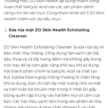
Thương hiệu ZO Skin Health áp dụng thành công
hoạt chất Salicylic Acid vào các sản phẩm dành
riêng cho làn da mụn. Cùng tham khảo bộ 3 ZO Skin
Health chăm sóc da dầu mụn.
Sữa rửa mặt ZO Skin Health
Exfoliating
Cleanser
ZO Skin Health Exfoliating Cleanser là sữa rửa tẩy tế
bào chết nhẹ nhàng. Công dụng làm sạch cặn bã,
dầu thừa và cả lớp trang điểm mà không gây bong
tróc hay để lại cảm giác căng khô sau khi sử dụng.
Với thành phần chính là Salicylic Acid và chất tạo
bọt Jojoba Esters giúp thông thoáng lỗ chân lông.
Khi sử dụng, bạn chỉ cần lấy một lượng nhỏ và mát
xa trên toàn bộ khuôn mặt trong ít nhất 60 giây.
Đừng quên tập trung vào hai bên mũi và cằm của
bạn. Các hạt màu xanh lam trong sản phẩm sẽ nhẹ
nhàng giải phóng dưỡng chất Vitamin E và chất