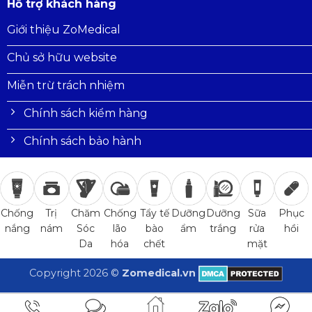
Hỗ trợ khách hàng
Giới thiệu ZoMedical
Chủ sở hữu website
Miễn trừ trách nhiệm
Chính sách kiểm hàng
Chính sách bảo hành
Trị
Chăm
Chống
Tẩy tế
Dưỡng
Dưỡng
Sữa
Phục
Chống
nám
Sóc
lão
bào
ẩm
trắng
rửa
hồi
nắng
Da
hóa
chết
mặt
Copyright 2026 ©
Zomedical.vn