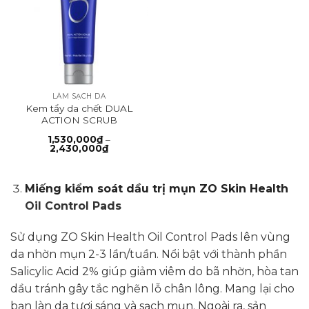
LÀM SẠCH DA
Kem tẩy da chết DUAL
ACTION SCRUB
1,530,000
₫
–
Khoảng
2,430,000
₫
giá:
từ
1,530,000₫
đến
Miếng kiểm soát dầu trị mụn ZO Skin Health
2,430,000₫
Oil Control Pads
Sử dụng ZO Skin Health Oil Control Pads lên vùng
da nhờn mụn 2-3 lần/tuần. Nổi bật với thành phần
Salicylic Acid 2% giúp giảm viêm do bã nhờn, hòa tan
dầu tránh gây tắc nghẽn lỗ chân lông. Mang lại cho
bạn làn da tươi sáng và sạch mụn. Ngoài ra, sản