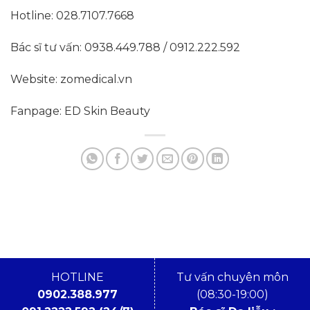
Hotline: 028.7107.7668
Bác sĩ tư vấn: 0938.449.788 / 0912.222.592
Website: zomedical.vn
Fanpage: ED Skin Beauty
HOTLINE
Tư vấn chuyên môn
0902.388.977
(08:30-19:00)