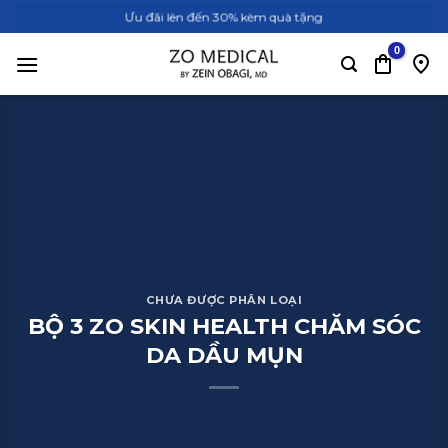
Bỏ
Ưu đãi lên đến 30% kèm quà tặng
qua
nội
dung
CHƯA ĐƯỢC PHÂN LOẠI
BỘ 3 ZO SKIN HEALTH CHĂM SÓC
DA DẦU MỤN