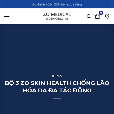
Bỏ
Ưu đãi lên đến 30% kèm quà tặng
qua
nội
dung
BLOG
BỘ 3 ZO SKIN HEALTH CHỐNG LÃO
HÓA DA ĐA TÁC ĐỘNG