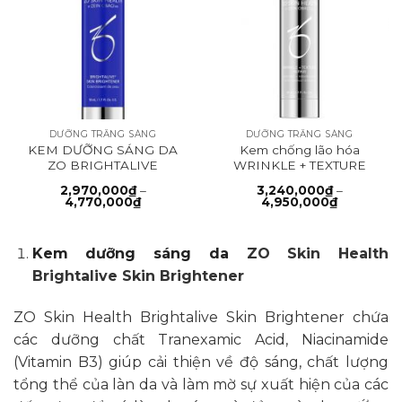
DƯỠNG TRẮNG SÁNG
DƯỠNG TRẮNG SÁNG
KEM DƯỠNG SÁNG DA
Kem chống lão hóa
ZO BRIGHTALIVE
WRINKLE + TEXTURE
REPAIR
2,970,000
₫
–
3,240,000
₫
–
Khoảng
Khoảng
4,770,000
₫
4,950,000
₫
giá:
giá:
từ
từ
2,970,000₫
3,240,000
đến
đến
Kem dưỡng sáng da
ZO Skin Health
4,770,000₫
4,950,000
Brightalive Skin Brightener
ZO Skin Health Brightalive Skin Brightener chứa
các dưỡng chất Tranexamic Acid, Niacinamide
(Vitamin B3) giúp cải thiện về độ sáng, chất lượng
tổng thể của làn da và làm mờ sự xuất hiện của các