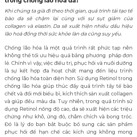
trong chống lão hóa da?
Khi chúng ta già đi theo thời gian, quá trình tái tạo tế
bào da sẽ chậm lại cùng với sự sụt giảm của
collagen và elastin. Da sẽ xuất hiện nhiều dấu hiệu
lão hoá đồng thời sức khỏe làn da cũng suy yếu.
Chống lão hóa là một quá trình rất phức tạp nên
không thể tối ưu hiệu quả bằng phương pháp đơn
lẻ. Chính vì vậy, việc điều trị, phục hồi và nuôi dưỡng
là sự kết hợp đa hoạt chất mang đến liệu trình
chống lão hóa toàn diện hơn. Sử dụng Retinol trong
chống lão hóa giúp thúc đẩy quá trình tẩy tế bào
chết và đổi mới biểu bì, kích thích sản xuất collagen
và giúp đều màu da. Tuy nhiên, trong quá trình sử
dụng Retinol nồng độ cao, da sẽ xuất hiện các triệu
chứng như khô, ửng đỏ, châm chích và bong tróc.
Đó là lý do bạn bắt buộc bổ sung các sản phẩm
phục hồi để hạn chế các kích ứng không mong