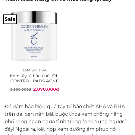
Sale
LÀM SẠCH DA
Kem tẩy tế bào chết OIL
CONTROL PADS ACNE
TREATMENT
Giá
Giá
2,070,000
₫
2,300,000
₫
gốc
hiện
là:
tại
2,300,000₫.
là:
2,070,000₫.
Để đảm bảo hiệu quả tẩy tế bào chết AHA và BHA
trên da, bạn nên bắt buộc thoa kem chống nắng
phổ rộng ngăn ngừa tình trạng “phản ứng ngược”
đấy! Ngoài ra, kết hợp kem dưỡng ẩm phục hồi