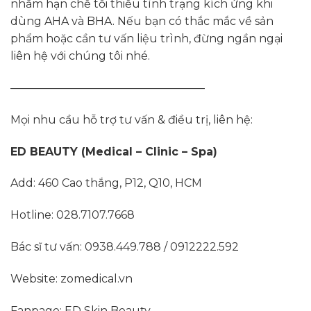
nhằm hạn chế tối thiểu tình trạng kích ứng khi
dùng AHA và BHA. Nếu bạn có thắc mắc về sản
phẩm hoặc cần tư vấn liệu trình, đừng ngần ngại
liên hệ với chúng tôi nhé.
—————————————————–
Mọi nhu cầu hỗ trợ tư vấn & điều trị, liên hệ:
ED BEAUTY (Medical – Clinic – Spa)
Add: 460 Cao thắng, P12, Q10, HCM
Hotline: 028.7107.7668
Bác sĩ tư vấn: 0938.449.788 / 0912222.592
Website: zomedical.vn
Fanpage: ED Skin Beauty