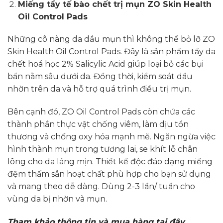
đến
Miếng tẩy tế bào chết trị mụn ZO Skin Health
2,700,000₫
Oil Control Pads
Những cô nàng da dầu mụn thì không thể bỏ lỡ ZO
Skin Health Oil Control Pads. Đây là sản phẩm tẩy da
chết hoá học 2% Salicylic Acid giúp loại bỏ các bụi
bẩn nằm sâu dưới da. Đồng thời, kiểm soát dầu
nhờn trên da và hỗ trợ quá trình điều trị mụn.
Bên cạnh đó, ZO Oil Control Pads còn chứa các
thành phần thực vật chống viêm, làm dịu tổn
thương và chống oxy hóa mạnh mẽ. Ngăn ngừa việc
hình thành mụn trong tương lai, se khít lỗ chân
lông cho da láng mịn. Thiết kế độc đáo dạng miếng
đệm thấm sẵn hoạt chất phù hợp cho bạn sử dụng
và mang theo dễ dàng. Dùng 2-3 lần/ tuần cho
vùng da bị nhờn và mụn.
Tham khảo thông tin và mua hàng tại đây