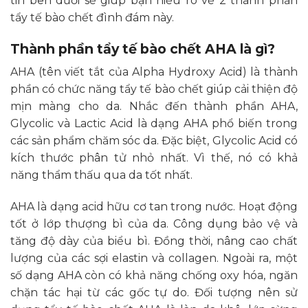
tin bên dưới sẽ giúp bạn hiểu rõ về 2 thành phần
tẩy tế bào chết đình đám này.
Thành phần tẩy tế bào chết AHA là gì?
AHA (tên viết tắt của Alpha Hydroxy Acid) là thành
phần có chức năng tẩy tế bào chết giúp cải thiện độ
mịn màng cho da. Nhắc đến thành phần AHA,
Glycolic và Lactic Acid là dạng AHA phổ biến trong
các sản phẩm chăm sóc da. Đặc biệt, Glycolic Acid có
kích thước phân tử nhỏ nhất. Vì thế, nó có khả
năng thẩm thấu qua da tốt nhất.
AHA là dạng acid hữu cơ tan trong nước. Hoạt động
tốt ở lớp thượng bì của da. Công dụng bảo vệ và
tăng độ dày của biểu bì. Đồng thời, nâng cao chất
lượng của các sợi elastin và collagen. Ngoài ra, một
số dạng AHA còn có khả năng chống oxy hóa, ngăn
chặn tác hại từ các gốc tự do. Đối tượng nên sử