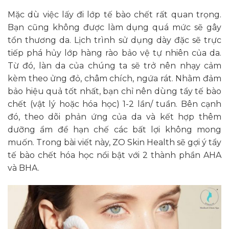
Mặc dù việc lấy đi lớp tế bào chết rất quan trọng.
Bạn cũng không được làm dụng quá mức sẽ gây
tổn thương da. Lịch trình sử dụng dày đặc sẽ trực
tiếp phá hủy lớp hàng rào bảo vệ tự nhiên của da.
Từ đó, làn da của chúng ta sẽ trở nên nhạy cảm
kèm theo ửng đỏ, châm chích, ngứa rát. Nhằm đảm
bảo hiệu quả tốt nhất, bạn chỉ nên dùng tẩy tế bào
chết (vật lý hoặc hóa học) 1-2 lần/ tuần. Bên cạnh
đó, theo dõi phản ứng của da và kết hợp thêm
dưỡng ẩm để hạn chế các bất lợi không mong
muốn. Trong bài viết này, ZO Skin Health sẽ gợi ý tẩy
tế bào chết hóa học nổi bật với 2 thành phần AHA
và BHA.