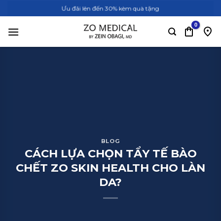
Bỏ
Ưu đãi lên đến 30% kèm quà tặng
qua
nội
dung
BLOG
CÁCH LỰA CHỌN TẨY TẾ BÀO
CHẾT ZO SKIN HEALTH CHO LÀN
DA?