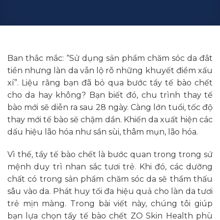
Ban thắc mắc: “Sử dụng sản phẩm chăm sóc da đắt
tiền nhưng làn da vẫn lộ rõ những khuyết điểm xấu
xí”. Liệu rằng bạn đã bỏ qua bước tẩy tế bào chết
cho da hay không? Bạn biết đó, chu trình thay tế
bào mới sẽ diễn ra sau 28 ngày. Càng lớn tuổi, tốc độ
thay mới tế bào sẽ chậm dần. Khiến da xuất hiện các
dấu hiệu lão hóa như sần sùi, thâm mụn, lão hóa.
Vì thế, tẩy tế bào chết là bước quan trong trong sứ
mệnh duy trì nhan sắc tươi trẻ. Khi đó, các dưỡng
chất có trong sản phẩm chăm sóc da sẽ thẩm thấu
sâu vào da. Phát huy tối đa hiệu quả cho làn da tươi
trẻ mịn màng. Trong bài viết này, chúng tôi giúp
bạn lựa chọn tẩy tế bào chết ZO Skin Health phù