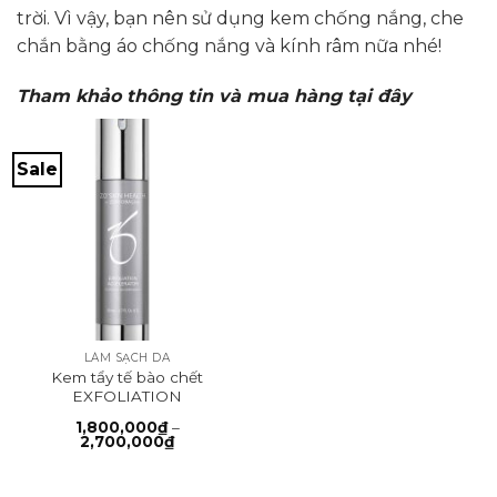
trời. Vì vậy, bạn nên sử dụng kem chống nắng, che
chắn bằng áo chống nắng và kính râm nữa nhé!
Tham khảo thông tin và mua hàng tại đây
Sale
LÀM SẠCH DA
Kem tẩy tế bào chết
EXFOLIATION
ACCELERATOR
1,800,000
₫
–
Khoảng
2,700,000
₫
giá:
từ
1,800,000₫