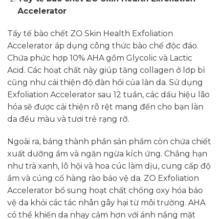
Accelerator
Tẩy tế bào chết ZO Skin Health Exfoliation
Accelerator áp dụng công thức bào chế độc đáo.
Chứa phức hợp 10% AHA gồm Glycolic và Lactic
Acid. Các hoạt chất này giúp tăng collagen ở lớp bì
cũng như cải thiện độ đàn hồi của làn da. Sử dụng
Exfoliation Accelerator sau 12 tuần, các dấu hiệu lão
hóa sẽ được cải thiện rõ rệt mang đến cho bạn làn
da đều màu và tươi trẻ rạng rỡ.
Ngoài ra, bảng thành phần sản phẩm còn chứa chiết
xuất dưỡng ẩm và ngăn ngừa kích ứng. Chẳng hạn
như trà xanh, lô hội và hoa cúc làm dịu, cung cấp độ
ẩm và củng cố hàng rào bảo vệ da. ZO Exfoliation
Accelerator bổ sung hoạt chất chống oxy hóa bảo
vệ da khỏi các tác nhân gây hại từ môi trường. AHA
có thể khiến da nhạy cảm hơn với ánh nắng mặt