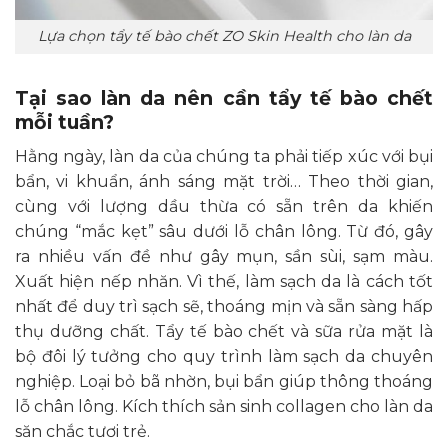
Lựa chọn tẩy tế bào chết ZO Skin Health cho làn da
Tại sao làn da nên cần tẩy tế bào chết
mỗi tuần?
Hằng ngày, làn da của chúng ta phải tiếp xúc với bụi
bẩn, vi khuẩn, ánh sáng mặt trời… Theo thời gian,
cùng với lượng dầu thừa có sẵn trên da khiến
chúng “mắc kẹt” sâu dưới lỗ chân lông. Từ đó, gây
ra nhiều vấn đề như gây mụn, sần sùi, sạm màu.
Xuất hiện nếp nhăn. Vì thế, làm sạch da là cách tốt
nhất để duy trì sạch sẽ, thoáng mịn và sẵn sàng hấp
thụ dưỡng chất. Tẩy tế bào chết và sữa rửa mặt là
bộ đôi lý tưởng cho quy trình làm sạch da chuyên
nghiệp. Loại bỏ bã nhờn, bụi bẩn giúp thông thoáng
lỗ chân lông. Kích thích sản sinh collagen cho làn da
săn chắc tươi trẻ.