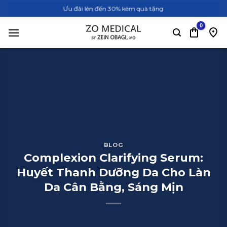
Bỏ
Ưu đãi lên đến 30% kèm quà tặng
qua
nội
dung
BLOG
Complexion Clarifying Serum:
Huyết Thanh Dưỡng Da Cho Làn
Da Cân Bằng, Sáng Mịn