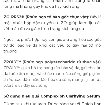
sạch sâu, nhẹ nhàng cải thiện tình trạng lỗ chân
lông mà không gây khô da hay kích ứng.
ZO-RRS2® (Phức hợp tế bào gốc thực vật)
: Đây là
một phức hợp độc quyền từ ZO, giúp làm dịu các
vết mẩn đỏ và giảm tình trạng kích ứng da.
Ngoài ra, phức hợp này còn giúp trung hòa các gốc
tự do, bảo vệ da khỏi các yếu tố gây hại từ môi
trường.
ZPOLY™ (Phức hợp polysaccharide từ thực vật)
:
ZPOLY™ giúp hỗ trợ hàng rào bảo vệ da, giữ cho làn
da luôn ẩm mượt và khỏe mạnh. Nó cũng giúp giảm
thiểu các dấu hiệu lão hóa da sớm, mang lại làn da
tươi trẻ và đầy sức sống.
Sử dụng hiệu quả
Complexion Clarifying Serum
Dùng sau khi rửa sạch. Dùng sáng và tối, Thích hợp