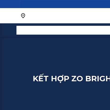
Bỏ
qua
nội
dung
KẾT HỢP ZO BRIGH