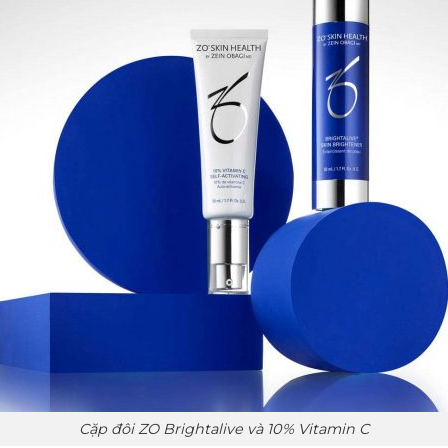
Cặp đôi ZO Brightalive và 10% Vitamin C