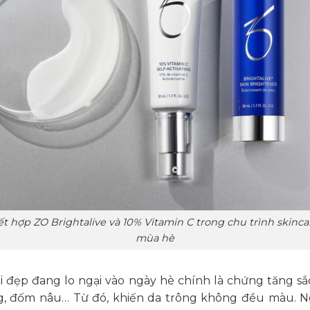
ết hợp ZO Brightalive và 10% Vitamin C trong chu trình skinca
mùa hè
i đẹp đang lo ngại vào ngày hè chính là chứng tăng sắ
, đốm nâu… Từ đó, khiến da trông không đều màu. N