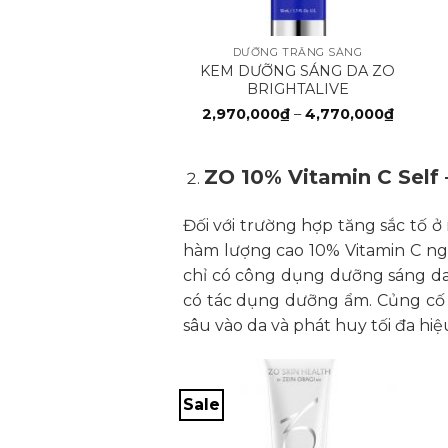
+
DƯỠNG TRẮNG SÁNG
KEM DƯỠNG SÁNG DA ZO
BRIGHTALIVE
Khoản
2,970,000
₫
–
4,770,000
₫
giá:
từ
2,970,
đến
ZO 10% Vitamin C Self 
4,770,
Đối với trường hợp tăng sắc tố ở
hàm lượng cao 10% Vitamin C ng
chỉ có công dụng dưỡng sáng da. 
có tác dụng dưỡng ẩm. Củng cố h
sâu vào da và phát huy tối đa hi
Sale