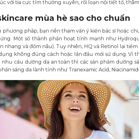
úc với tia cực tím thường xuyên, rối loạn nội tiết tố, t
skincare mùa hè sao cho chuẩn
 phương pháp, bạn nên tham vấn ý kiến bác sĩ hoặc chuy
h ứng. Một số thành phần hoạt tính mạnh như Hydroqu
n nhang và đốm nâu). Tuy nhiên, HQ và Retinol lại tiềm 
dụng không đúng cách hoặc lần đầu mới sử dụng. Vì thế
i nhu cầu dưỡng da an toàn thì các sản phẩm dưỡng sá
hần sáng da lành tính như Tranexamic Acid, Niacinamide