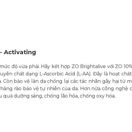
g
000₫
– Activating
000₫
 mức độ vừa phải. Hãy kết hợp ZO Brightalive với ZO 10% 
uyên chất dạng L-Ascorbic Acid (L-AA). Đây là hoạt c
Còn bảo vệ làn da chống lại các tác nhân gây hại từ mô
àng rào bảo vệ tự nhiên của da. Hơn nữa công nghệ ch
ệu quả dưỡng sáng, chống lão hóa, chống oxy hóa.