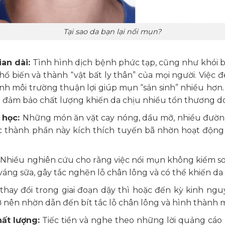
Tại sao da bạn lại nổi mụn?
ian dài:
Tình hình dịch bệnh phức tạp, cũng như khói bụ
hổ biến và thành “vật bất ly thân” của mọi người. Việc
ành môi trường thuận lợi giúp mụn “sản sinh” nhiều hơn.
g đảm bảo chất lượng khiến da chịu nhiều tổn thương d
 học:
Những món ăn vặt cay nóng, dầu mỡ, nhiều đườn
ác thành phần này kích thích tuyến bã nhờn hoạt động 
:
Nhiều nghiên cứu cho rằng việc nổi mụn không kiểm soát
váng sữa, gây tắc nghẽn lỗ chân lông và có thể khiến da
hay đổi trong giai đoạn dậy thì hoặc đến kỳ kinh ngu
 nên nhờn dẫn đến bít tắc lỗ chân lông và hình thành m
t lượng:
Tiếc tiền và nghe theo những lời quảng cáo 