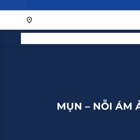
Bỏ
qua
nội
dung
MỤN – NỖI ÁM 