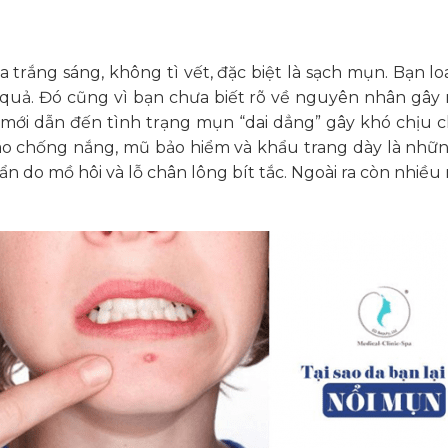
trắng sáng, không tì vết, đặc biệt là sạch mụn. Bạn l
uả. Đó cũng vì bạn chưa biết rõ về nguyên nhân gây 
, mới dẫn đến tình trạng mụn “dai dẳng” gây khó chịu
 áo chống nắng, mũ bảo hiểm và khẩu trang dày là nh
uẩn do mồ hôi và lỗ chân lông bít tắc. Ngoài ra còn nhi