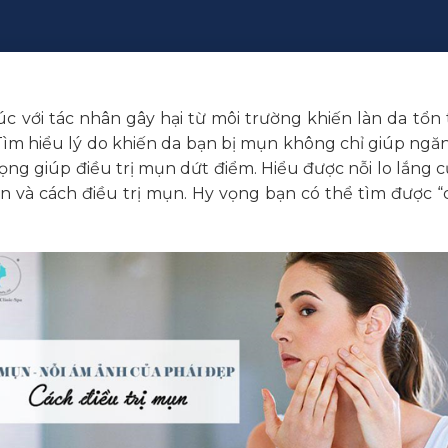
úc với tác nhân gây hại từ môi trường khiến làn da tổ
 Tìm hiểu lý do khiến da bạn bị mụn không chỉ giúp n
ọng giúp điều trị mụn dứt điểm. Hiểu được nỗi lo lắng củ
ến và cách điều trị mụn. Hy vọng bạn có thể tìm được “