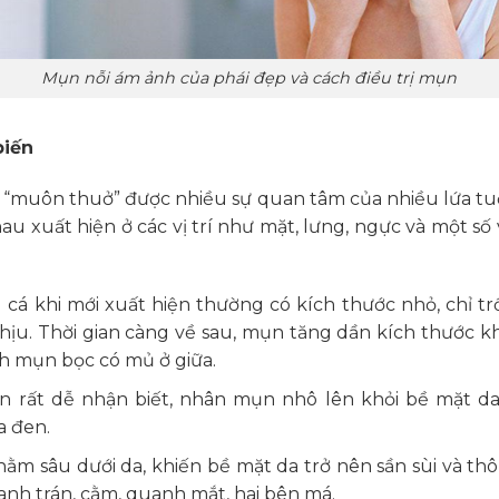
Mụn nỗi ám ảnh của phái đẹp và cách điều trị mụn
biến
 “muôn thuở” được nhiều sự quan tâm của nhiều lứa tuổi,
au xuất hiện ở các vị trí như mặt, lưng, ngực và một số 
cá khi mới xuất hiện thường có kích thước nhỏ, chỉ trồ
ịu. Thời gian càng về sau, mụn tăng dần kích thước 
nh mụn bọc có mủ ở giữa.
n rất dễ nhận biết, nhân mụn nhô lên khỏi bề mặt da 
a đen.
ằm sâu dưới da, khiến bề mặt da trở nên sần sùi và thô
nh trán, cằm, quanh mắt, hai bên má.