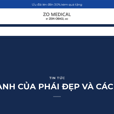
Ưu đãi lên đến 30% kèm quà tặng
TRANG CHỦ
SẢN PHẨM
BLOG
TIN TỨC
ẢNH CỦA PHÁI ĐẸP VÀ CÁC