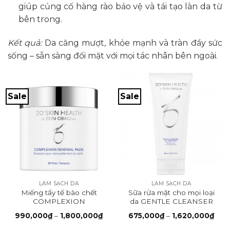
giúp củng cố hàng rào bảo vệ và tái tạo làn da từ
bên trong.
Kết quả:
Da căng mượt, khỏe mạnh và tràn đầy sức
sống – sẵn sàng đối mặt với mọi tác nhân bên ngoài.
Sale
Sale
LÀM SẠCH DA
LÀM SẠCH DA
Miếng tẩy tế bào chết
Sữa rửa mặt cho mọi loại
COMPLEXION
da GENTLE CLEANSER
RENEWAL PADS
Khoảng
Kho
990,000
₫
–
1,800,000
₫
675,000
₫
–
1,620,000
₫
giá:
giá:
từ
từ