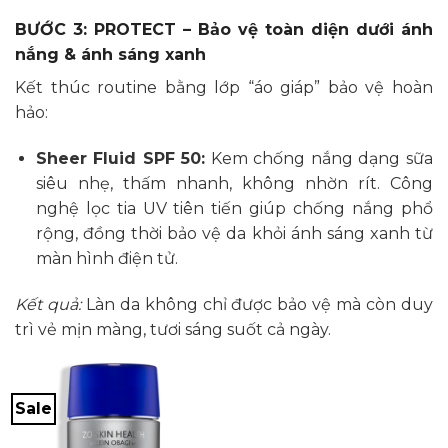
990,000₫
675
đến
đến
BƯỚC 3: PROTECT – Bảo vệ toàn diện dưới ánh
1,800,000₫
1,62
nắng & ánh sáng xanh
Kết thúc routine bằng lớp “áo giáp” bảo vệ hoàn
hảo:
Sheer Fluid SPF 50:
Kem chống nắng dạng sữa
siêu nhẹ, thấm nhanh, không nhờn rít. Công
nghệ lọc tia UV tiên tiến giúp chống nắng phổ
rộng, đồng thời bảo vệ da khỏi ánh sáng xanh từ
màn hình điện tử.
Kết quả:
Làn da không chỉ được bảo vệ mà còn duy
trì vẻ mịn màng, tươi sáng suốt cả ngày.
Sale