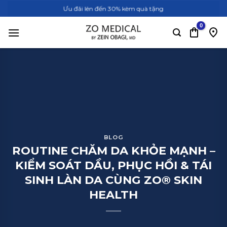
Bỏ
Ưu đãi lên đến 30% kèm quà tặng
qua
nội
dung
BLOG
ROUTINE CHĂM DA KHỎE MẠNH –
KIỂM SOÁT DẦU, PHỤC HỒI & TÁI
SINH LÀN DA CÙNG ZO® SKIN
HEALTH