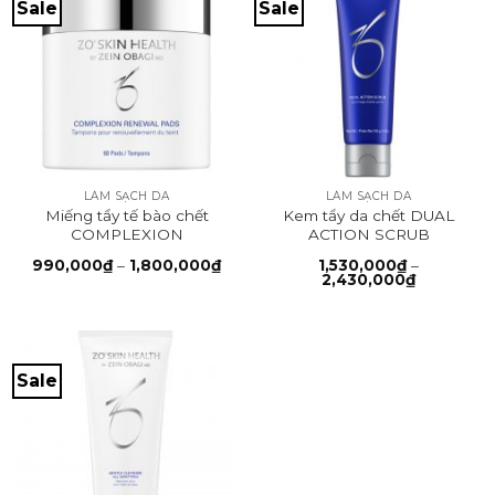
Sale
Sale
LÀM SẠCH DA
LÀM SẠCH DA
Miếng tẩy tế bào chết
Kem tẩy da chết DUAL
COMPLEXION
ACTION SCRUB
RENEWAL PADS
Khoảng
990,000
₫
–
1,800,000
₫
1,530,000
₫
–
giá:
Khoảng
2,430,000
₫
từ
giá:
990,000₫
từ
đến
1,530,000
1,800,000₫
đến
2,430,000
Sale