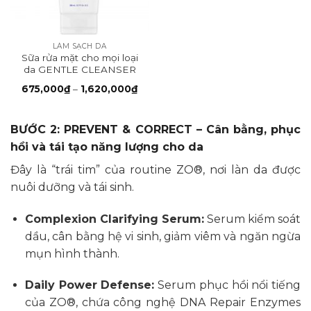
LÀM SẠCH DA
Sữa rửa mặt cho mọi loại
da GENTLE CLEANSER
Khoảng
675,000
₫
–
1,620,000
₫
giá:
từ
675,000₫
đến
BƯỚC 2: PREVENT & CORRECT – Cân bằng, phục
1,620,000₫
hồi và tái tạo năng lượng cho da
Đây là “trái tim” của routine ZO®, nơi làn da được
nuôi dưỡng và tái sinh.
Complexion Clarifying Serum:
Serum kiểm soát
dầu, cân bằng hệ vi sinh, giảm viêm và ngăn ngừa
mụn hình thành.
Daily Power Defense:
Serum phục hồi nổi tiếng
của ZO®, chứa công nghệ DNA Repair Enzymes