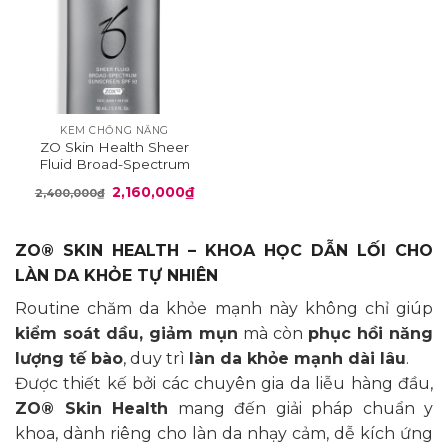
KEM CHỐNG NẮNG
ZO Skin Health Sheer
Fluid Broad-Spectrum
Sunscreen SPF 50
Giá
Giá
2,160,000
₫
2,400,000
₫
gốc
hiện
là:
tại
2,400,000₫.
là:
2,160,000₫.
ZO® SKIN HEALTH – KHOA HỌC DẪN LỐI CHO
LÀN DA KHỎE TỰ NHIÊN
Routine chăm da khỏe mạnh này không chỉ giúp
kiểm soát dầu, giảm mụn
mà còn
phục hồi năng
lượng tế bào
, duy trì
làn da khỏe mạnh dài lâu
.
Được thiết kế bởi các chuyên gia da liễu hàng đầu,
ZO® Skin Health
mang đến giải pháp chuẩn y
khoa, dành riêng cho làn da nhạy cảm, dễ kích ứng