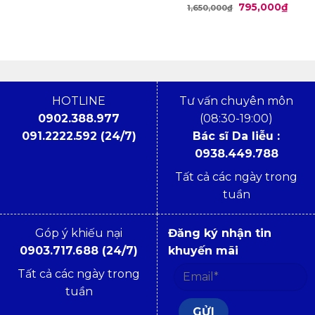
Giá
Giá
795,000
₫
1,650,000
₫
gốc
hiện
là:
tại
1,650,000₫.
là:
795,0
HOTLINE
Tư vấn chuyên môn
0902.388.977
(08:30-19:00)
091.2222.592 (24/7)
Bác sĩ Da liễu :
0938.449.788
Tất cả các ngày trong
tuần
Góp ý khiếu nại
Đăng ký nhận tin
0903.717.688 (24/7)
khuyến mãi
Tất cả các ngày trong
tuần