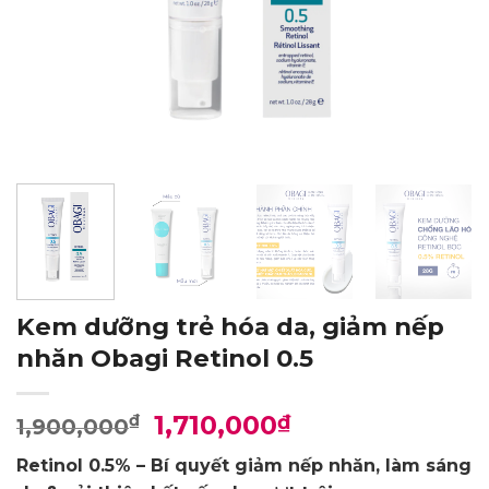
Kem dưỡng trẻ hóa da, giảm nếp
nhăn Obagi Retinol 0.5
Giá
Giá
1,710,000
₫
₫
1,900,000
gốc
hiện
Retinol 0.5% – Bí quyết giảm nếp nhăn, làm sáng
là:
tại