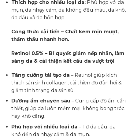
Thích hợp cho nhiều loại da:
Phù hợp với da
mụn, da nhạy cảm, da không đều màu, da khô,
da dầu và da hỗn hợp.
Công thức cải tiến – Chất kem mịn mượt,
thẩm thấu nhanh hơn.
Retinol 0.5% – Bí quyết giảm nếp nhăn, làm
sáng da & cải thiện kết cấu da vượt trội
Tăng cường tái tạo da
– Retinol giúp kích
thích sản sinh collagen, cải thiện độ đàn hồi &
giảm tình trạng da sần sùi.
Dưỡng ẩm chuyên sâu
– Cung cấp độ ẩm cần
thiết, giúp da luôn mềm mại, không bong tróc
hay khô căng.
Phù hợp với nhiều loại da
– Từ da dầu, da
khô đến da nhạy cảm & da mụn.