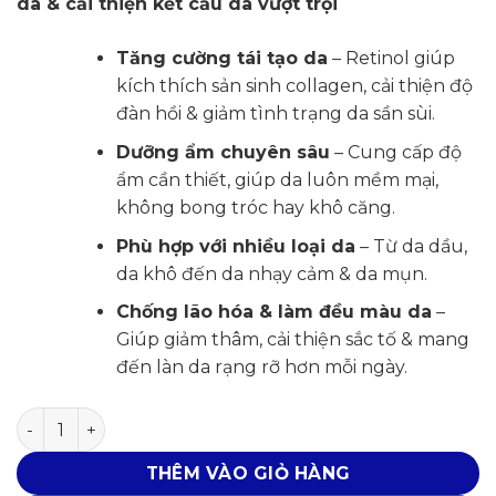
da & cải thiện kết cấu da vượt trội
1,900,000₫.
là:
1,710,000₫.
Tăng cường tái tạo da
– Retinol giúp
kích thích sản sinh collagen, cải thiện độ
đàn hồi & giảm tình trạng da sần sùi.
Dưỡng ẩm chuyên sâu
– Cung cấp độ
ẩm cần thiết, giúp da luôn mềm mại,
không bong tróc hay khô căng.
Phù hợp với nhiều loại da
– Từ da dầu,
da khô đến da nhạy cảm & da mụn.
Chống lão hóa & làm đều màu da
–
Giúp giảm thâm, cải thiện sắc tố & mang
đến làn da rạng rỡ hơn mỗi ngày.
Kem dưỡng trẻ hóa da, giảm nếp nhăn Obagi Retinol 0.5
THÊM VÀO GIỎ HÀNG