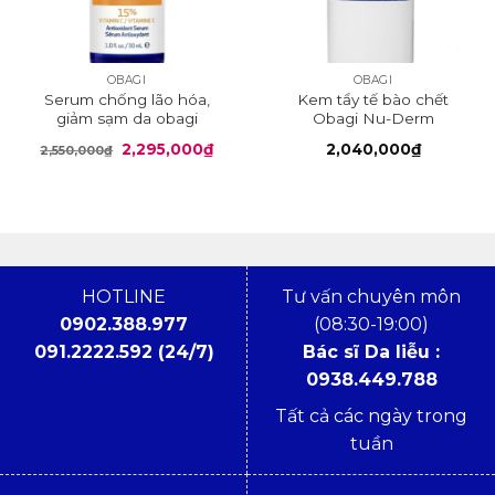
OBAGI
OBAGI
Serum chống lão hóa,
Kem tẩy tế bào chết
giảm sạm da obagi
Obagi Nu-Derm
professional 15%
Exfoderm Forte
Giá
Giá
2,295,000
₫
2,040,000
₫
2,550,000
₫
gốc
hiện
là:
tại
2,550,000₫.
là:
2,295,000₫.
HOTLINE
Tư vấn chuyên môn
0902.388.977
(08:30-19:00)
091.2222.592 (24/7)
Bác sĩ Da liễu :
0938.449.788
Tất cả các ngày trong
tuần