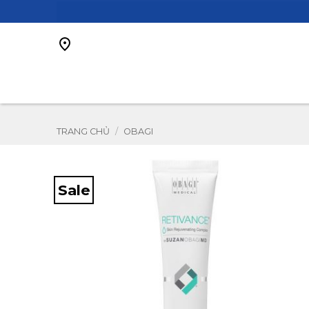
Bỏ
qua
nội
dung
TRANG CHỦ
/
OBAGI
Sale