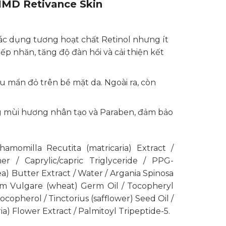
MD Retivance Skin
 tác dụng tương hoạt chất Retinol nhưng ít
ếp nhăn, tăng độ đàn hồi và cải thiện kết
ểu mẩn đỏ trên bề mặt da. Ngoài ra, còn
 mùi hương nhân tạo và Paraben, đảm bảo
momilla Recutita (matricaria) Extract /
r / Caprylic/capric Triglyceride / PPG-
) Butter Extract / Water / Argania Spinosa
cum Vulgare (wheat) Germ Oil / Tocopheryl
Tocopherol / Tinctorius (safflower) Seed Oil /
a) Flower Extract / Palmitoyl Tripeptide-5.