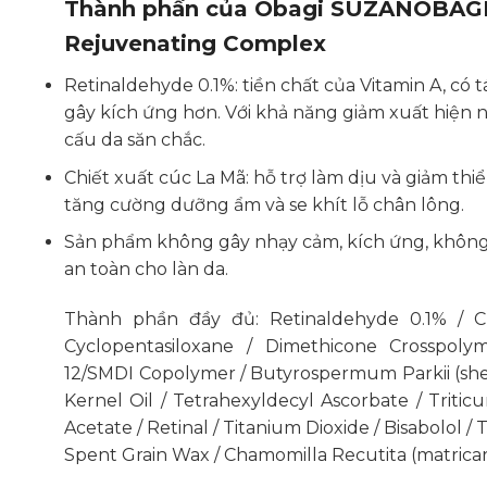
Thành phần của Obagi SUZANOBAGI
Rejuvenating Complex
Retinaldehyde 0.1%: tiền chất của Vitamin A, có
gây kích ứng hơn. Với khả năng giảm xuất hiện n
cấu da săn chắc.
Chiết xuất cúc La Mã: hỗ trợ làm dịu và giảm thi
tăng cường dưỡng ẩm và se khít lỗ chân lông.
Sản phẩm không gây nhạy cảm, kích ứng, không
an toàn cho làn da.
Thành phần đầy đủ: Retinaldehyde 0.1% / Cha
Cyclopentasiloxane / Dimethicone Crosspolyme
12/SMDI Copolymer / Butyrospermum Parkii (shea
Kernel Oil / Tetrahexyldecyl Ascorbate / Triti
Acetate / Retinal / Titanium Dioxide / Bisabolol / 
Spent Grain Wax / Chamomilla Recutita (matricari