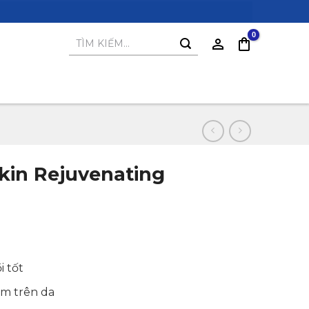
Tìm
kiếm:
kin Rejuvenating
i tốt
im trên da
.