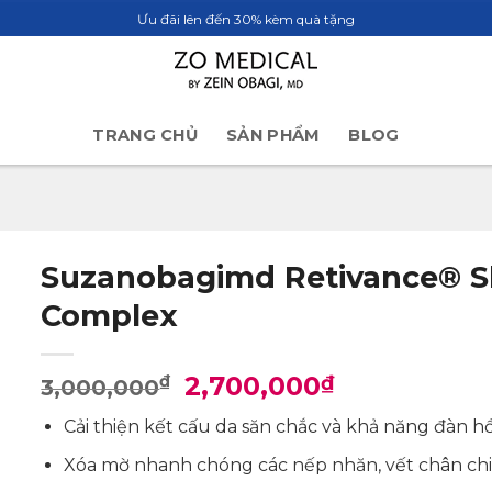
Ưu đãi lên đến 30% kèm quà tặng
TRANG CHỦ
SẢN PHẨM
BLOG
Suzanobagimd Retivance® S
Complex
Giá
Giá
2,700,000
₫
₫
3,000,000
gốc
hiện
Cải thiện kết cấu da săn chắc và khả năng đàn hồ
là:
tại
3,000,000₫.
là:
Xóa mờ nhanh chóng các nếp nhăn, vết chân ch
2,700,000₫