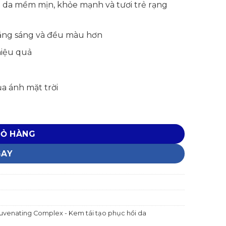
àn da mềm mịn, khỏe mạnh và tươi trẻ rạng
 trắng sáng và đều màu hơn
hiệu quả
a ánh mặt trời
ex số lượng
IỎ HÀNG
GAY
uvenating Complex - Kem tái tạo phục hồi da