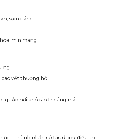
hăn, sạm nám
khỏe, mịn màng
dung
 các vết thương hở
bảo quản nơi khô ráo thoáng mát
hững thành phần có tác dụng điều trị.