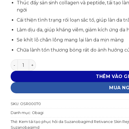
Thúc đẩy sản sinh collagen và peptide, tái tạo l
ngời
Cải thiện tình trạng rối loạn sắc tố, giúp làn da
Làm dịu da, giúp kháng viêm, giảm kích ứng da 
Se khít lỗ chân lông mang lại làn da mịn màng
Chữa lành tổn thương bỏng rát do ảnh hưởng củ
Suzanobagimd Retivance® Skin Rejuvenating Compl
THÊM VÀO G
MUA N
SKU:
OSR00070
Danh mục:
Obagi
Thẻ:
Kem tái tạo phục hồi da Suzanobagimd Retivance Skin Rej
Suzanobagimd