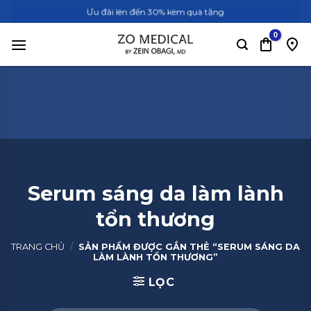
Bỏ
Ưu đãi lên đến 30% kèm quà tặng
qua
nội
dung
Serum sáng da làm lành
tổn thương
TRANG CHỦ
/
SẢN PHẨM ĐƯỢC GẮN THẺ “SERUM SÁNG DA
LÀM LÀNH TỔN THƯƠNG”
LỌC