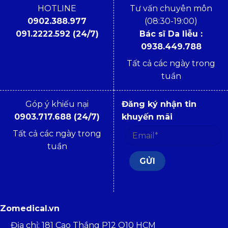
HOTLINE
Tư vấn chuyên môn
0902.388.977
(08:30-19:00)
091.2222.592 (24/7)
Bác sĩ Da liễu :
0938.449.788
Tất cả các ngày trong
tuần
Góp ý khiếu nại
Đăng ký nhận tin
0903.717.688 (24/7)
khuyến mãi
Tất cả các ngày trong
tuần
Zomedical.vn
Địa chỉ: 181 Cao Thắng P12 Q10 HCM