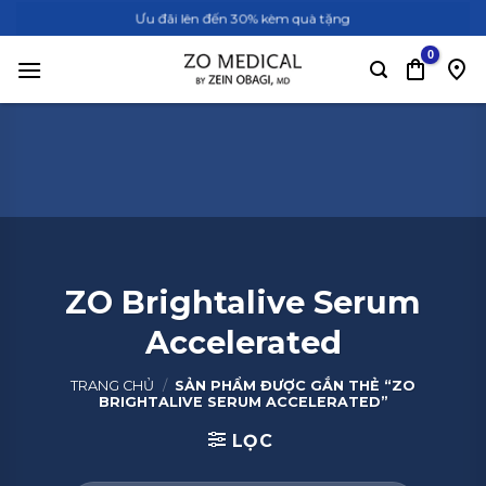
Bỏ
Ưu đãi lên đến 30% kèm quà tặng
qua
nội
dung
ZO Brightalive Serum
Accelerated
TRANG CHỦ
/
SẢN PHẨM ĐƯỢC GẮN THẺ “ZO
BRIGHTALIVE SERUM ACCELERATED”
LỌC