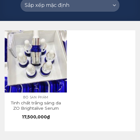
BỘ SẢN PHẨM
Tinh chất trắng sáng da
ZO Brightalive Serum
Accelerated – (6 lọ/hộp)
17,500,000
₫