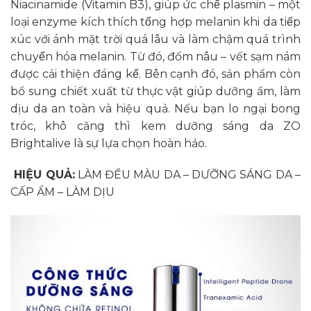
Niacinamide (Vitamin B3), giúp ức chế plasmin – một
loại enzyme kích thích tổng hợp melanin khi da tiếp
xúc với ánh mặt trời quá lâu và làm chậm quá trình
chuyển hóa melanin. Từ đó, đốm nâu – vết sạm nám
được cải thiện đáng kể. Bên cạnh đó, sản phẩm còn
bổ sung chiết xuất từ thực vật giúp dưỡng ẩm, làm
dịu da an toàn và hiệu quả. Nếu bạn lo ngại bong
tróc, khô căng thì kem dưỡng sáng da ZO
Brightalive là sự lựa chọn hoàn hảo.
HIỆU QUẢ:
LÀM ĐỀU MÀU DA – DƯỠNG SÁNG DA –
CẤP ẨM – LÀM DỊU