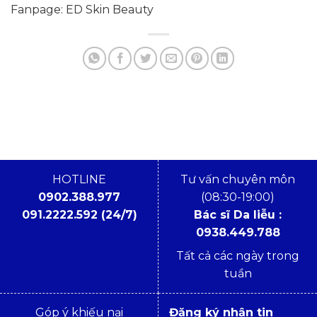
Fanpage: ED Skin Beauty
HOTLINE
Tư vấn chuyên môn
0902.388.977
(08:30-19:00)
091.2222.592 (24/7)
Bác sĩ Da liễu :
0938.449.788
Tất cả các ngày trong
tuần
Góp ý khiếu nại
Đăng ký nhận tin