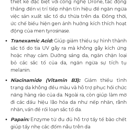
thiết kế đặc biệt với công nghệ Drone, tác động
thẳng đến vị trí tiếp nhận tín hiệu để ngăn ngừa
việc sản xuất sắc tố dư thừa trên da. Đồng thời,
ức chế biểu hiện gen ảnh hưởng kích thích hoạt
động của men tyrosinase.
Tranexamic Acid:
Giúp giảm thiểu sự hình thành
sắc tố do tia UV gây ra mà không gây kích ứng
hoặc nhạy cảm. Dưỡng sáng da, ngăn chặn loại
bỏ các sắc tố của da, ngăn ngừa sự tích tụ
melanin.
Niacinamide (Vitamin B3):
Giảm thiểu tình
trạng da không đều màu và hỗ trợ phục hồi chức
năng hàng rào của da. Ngoài ra, còn giúp làm mờ
đi các dấu hiệu lão hóa da như nếp nhăn, rãnh
nhăn, vấn đề rối loạn sắc tố da.
Papain:
Enzyme từ đu đủ hỗ trợ tẩy tế bào chết
giúp tẩy nhẹ các đốm nâu trên da