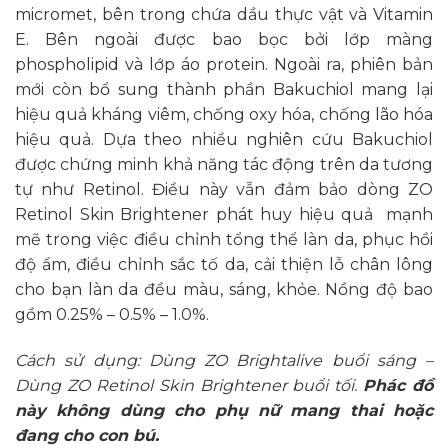
micromet, bên trong chứa dầu thực vật và Vitamin
E. Bên ngoài được bao bọc bởi lớp màng
phospholipid và lớp áo protein. Ngoài ra, phiên bản
mới còn bổ sung thành phần Bakuchiol mang lại
hiệu quả kháng viêm, chống oxy hóa, chống lão hóa
hiệu quả. Dựa theo nhiều nghiên cứu Bakuchiol
được chứng minh khả năng tác động trên da tương
tự như Retinol. Điều này vẫn đảm bảo dòng ZO
Retinol Skin Brightener phát huy hiệu quả mạnh
mẽ trong việc điều chỉnh tổng thể làn da, phục hồi
độ ẩm, điều chỉnh sắc tố da, cải thiện lỗ chân lông
cho bạn làn da đều màu, sáng, khỏe. Nồng độ bao
gồm 0.25% – 0.5% – 1.0%.
Cách sử dụng: Dùng ZO Brightalive buổi sáng –
Dùng ZO Retinol Skin Brightener buổi tối.
Phác đồ
này không dùng cho phụ nữ mang thai hoặc
đang cho con bú.