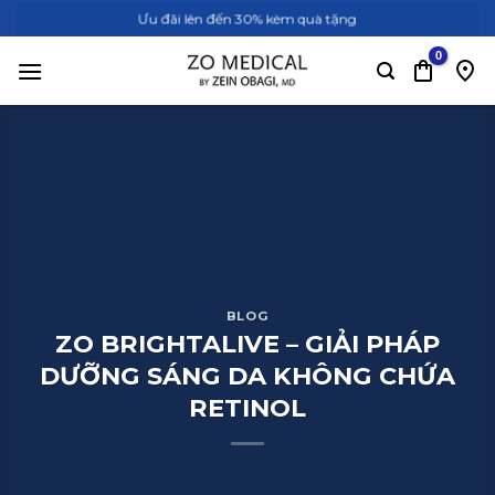
Bỏ
Ưu đãi lên đến 30% kèm quà tặng
qua
nội
dung
BLOG
ZO BRIGHTALIVE – GIẢI PHÁP
DƯỠNG SÁNG DA KHÔNG CHỨA
RETINOL