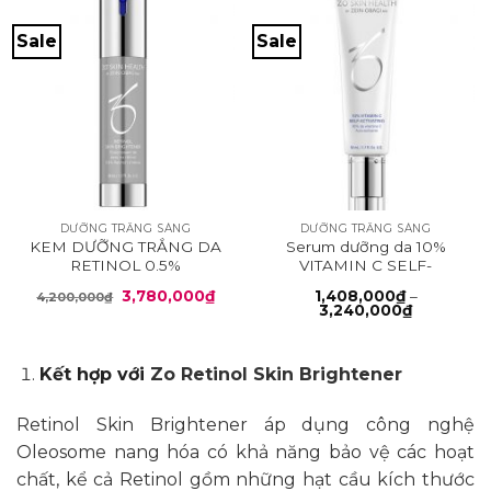
Sale
Sale
DƯỠNG TRẮNG SÁNG
DƯỠNG TRẮNG SÁNG
KEM DƯỠNG TRẮNG DA
Serum dưỡng da 10%
RETINOL 0.5%
VITAMIN C SELF-
ACTIVATING
Giá
Giá
3,780,000
₫
1,408,000
₫
–
4,200,000
₫
gốc
hiện
Khoảng
3,240,000
₫
là:
tại
giá:
4,200,000₫.
là:
từ
3,780,000₫.
1,408,000
đến
Kết hợp với
Zo Retinol Skin Brightener
3,240,000
Retinol Skin Brightener áp dụng công nghệ
Oleosome nang hóa có khả năng bảo vệ các hoạt
chất, kể cả Retinol gồm những hạt cầu kích thước