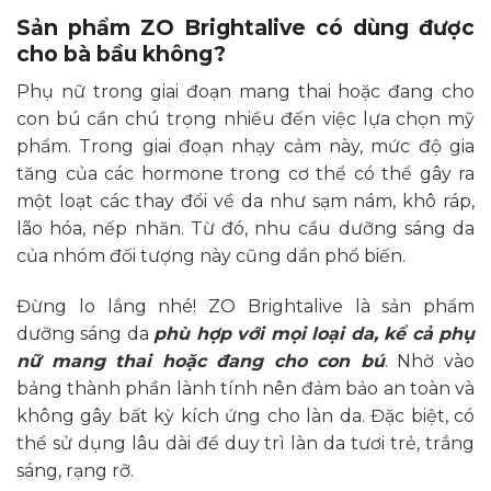
2,970,000₫
đến
Sản phẩm ZO Brightalive có dùng được
4,770,000₫
cho bà bầu không?
Phụ nữ trong giai đoạn mang thai hoặc đang cho
con bú cần chú trọng nhiều đến việc lựa chọn mỹ
phẩm. Trong giai đoạn nhạy cảm này, mức độ gia
tăng của các hormone trong cơ thể có thể gây ra
một loạt các thay đổi về da như sạm nám, khô ráp,
lão hóa, nếp nhăn. Từ đó, nhu cầu dưỡng sáng da
của nhóm đối tượng này cũng dần phổ biến.
Đừng lo lắng nhé! ZO Brightalive là sản phẩm
dưỡng sáng da
phù hợp với mọi loại da, kể cả phụ
nữ mang thai hoặc đang cho con bú
. Nhờ vào
bảng thành phần lành tính nên đảm bảo an toàn và
không gây bất kỳ kích ứng cho làn da. Đặc biệt, có
thể sử dụng lâu dài để duy trì làn da tươi trẻ, trắng
sáng, rạng rỡ.