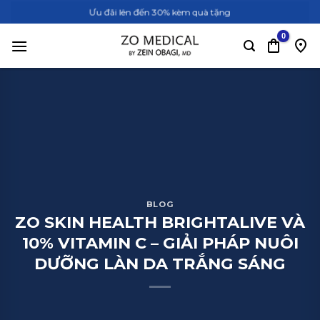
Bỏ
Ưu đãi lên đến 30% kèm quà tặng
qua
nội
dung
BLOG
ZO SKIN HEALTH BRIGHTALIVE VÀ
10% VITAMIN C – GIẢI PHÁP NUÔI
DƯỠNG LÀN DA TRẮNG SÁNG