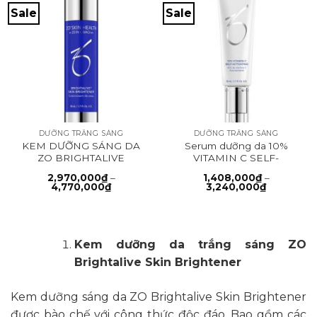
Sale
Sale
DƯỠNG TRẮNG SÁNG
DƯỠNG TRẮNG SÁNG
KEM DƯỠNG SÁNG DA
Serum dưỡng da 10%
ZO BRIGHTALIVE
VITAMIN C SELF-
ACTIVATING
2,970,000
₫
–
1,408,000
₫
–
Khoảng
Khoảng
4,770,000
₫
3,240,000
₫
giá:
giá:
từ
từ
2,970,000₫
1,408,000
đến
đến
4,770,000₫
3,240,000
Kem dưỡng da trắng sáng ZO
Brightalive Skin Brightener
Kem dưỡng sáng da ZO Brightalive Skin Brightener
được bào chế với công thức độc đáo. Bao gồm các