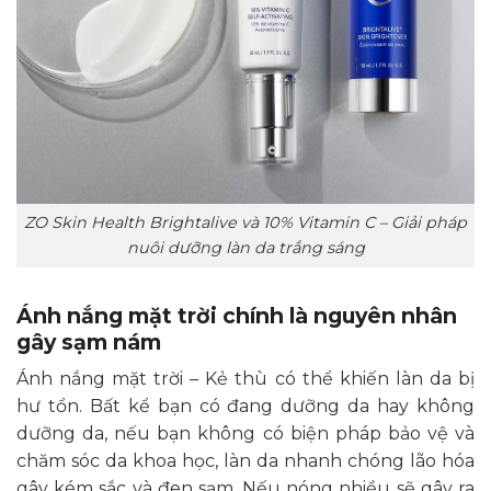
ZO Skin Health Brightalive và 10% Vitamin C – Giải pháp
nuôi dưỡng làn da trắng sáng
Ánh nắng mặt trời chính là nguyên nhân
gây sạm nám
Ánh nắng mặt trời – Kẻ thù có thể khiến làn da bị
hư tổn. Bất kể bạn có đang dưỡng da hay không
dưỡng da, nếu bạn không có biện pháp bảo vệ và
chăm sóc da khoa học, làn da nhanh chóng lão hóa
gây kém sắc và đen sạm. Nếu nóng nhiều sẽ gây ra