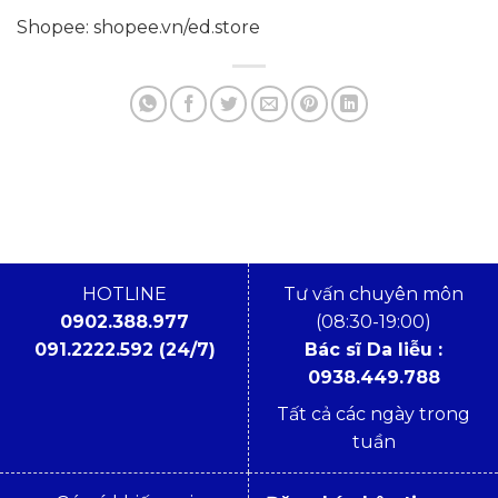
Shopee:
shopee.vn/ed.store
HOTLINE
Tư vấn chuyên môn
0902.388.977
(08:30-19:00)
091.2222.592 (24/7)
Bác sĩ Da liễu :
0938.449.788
Tất cả các ngày trong
tuần