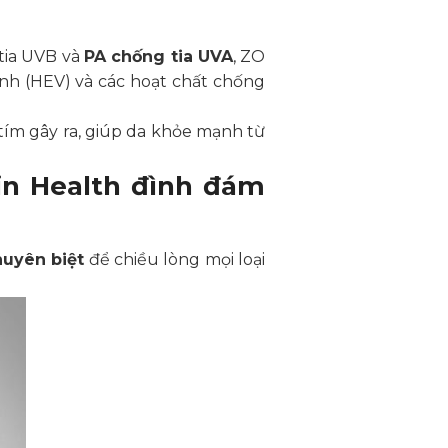
tia UVB và
PA chống tia UVA
, ZO
h (HEV) và các hoạt chất chống
 tím gây ra, giúp da khỏe mạnh từ
in Health đình đám
uyên biệt
để chiều lòng mọi loại