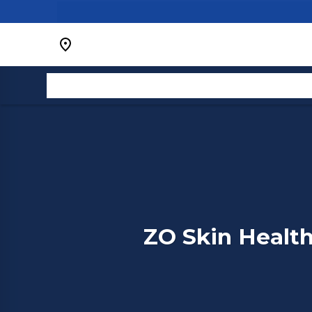
Bỏ
qua
nội
dung
ZO Skin Health