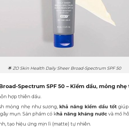
🌟 ZO Skin Health Daily Sheer Broad-Spectrum SPF 50
 Broad-Spectrum SPF 50 – Kiềm dầu, mỏng nhẹ 
ỗn hợp thiên dầu.
ish mỏng nhẹ như sương,
khả năng kiềm dầu tốt
giúp
gây mụn. Sản phẩm có k
hả năng kháng nước
và mồ hô
 tạo hiệu ứng mịn lì (matte) tự nhiên.