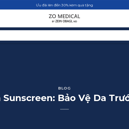
Ưu đãi lên đến 30% kèm quà tặng
TRANG CHỦ
SẢN PHẨM
BLOG
BLOG
 Sunscreen: Bảo Vệ Da Trư