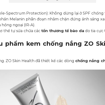
ple-Spectrum Protection): Không dừng lại ở SPF chống 
 phần Melanin phân đoạn nhằm chặn đứng ánh sáng xan
 hồng ngoại (IR-A).
ơ thể tự sửa chữa các
tổn thương tế bào da
do tia cực
êu phẩm kem chống nắng ZO Sk
êng. ZO Skin Health đã thiết kế các dòng
chống nắng ch