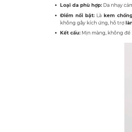
Loại da phù hợp:
Da nhạy cảm,
Điểm nổi bật:
Là
kem chống
không gây kích ứng, hỗ trợ
là
Kết cấu:
Mịn màng, không để lạ