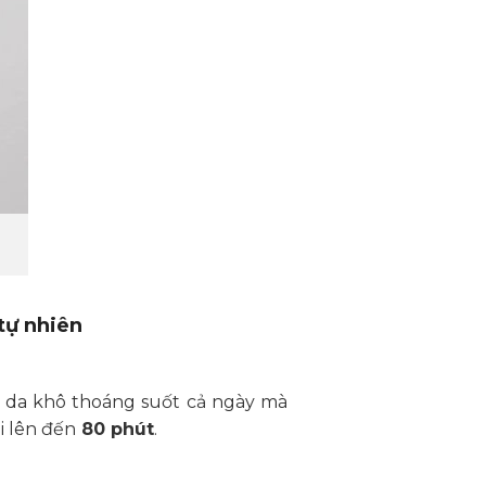
tự nhiên
 da khô thoáng suốt cả ngày mà
i lên đến
80 phút
.