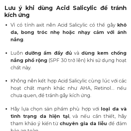
2,300,000₫.
là:
675
2,070,000₫.
đến
Lưu ý khi dùng Acid Salicylic để tránh
1,62
kích ứng
Vì có tính axit nên Acid Salicylic có thể gây
khô
da, bong tróc nhẹ hoặc nhạy cảm với ánh
nắng
.
Luôn
dưỡng ẩm đầy đủ
và
dùng kem chống
nắng phổ rộng
(SPF 30 trở lên) khi sử dụng hoạt
chất này.
Không nên kết hợp Acid Salicylic cùng lúc với các
hoạt chất mạnh khác như AHA, Retinol… nếu
chưa quen, để tránh gây kích ứng.
Hãy lựa chọn sản phẩm phù hợp với
loại da và
tình trạng da hiện tại
, và nếu cần thiết, hãy
tham khảo ý kiến từ
chuyên gia da liễu
để đảm
bảo an toàn.