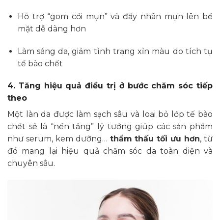
Hỗ trợ “gom cồi mụn” và đẩy nhân mụn lên bề
mặt dễ dàng hơn
Làm sáng da, giảm tình trạng xỉn màu do tích tụ
tế bào chết
4. Tăng hiệu quả điều trị ở bước chăm sóc tiếp
theo
Một làn da được làm sạch sâu và loại bỏ lớp tế bào
chết sẽ là “nền tảng” lý tưởng giúp các sản phẩm
như serum, kem dưỡng…
thẩm thấu tối ưu hơn
, từ
đó mang lại hiệu quả chăm sóc da toàn diện và
chuyên sâu.