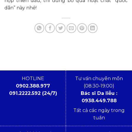
hợp thiên dầu, thì đừng bỏ qua hoạt chất “quốc
dân” này nhé!
HOTLINE
Tư vấn chuyên môn
0902.388.977
(08:30-19:00)
091.2222.592 (24/7)
Bác sĩ Da liễu :
0938.449.788
Tất cả các ngày trong
tuần