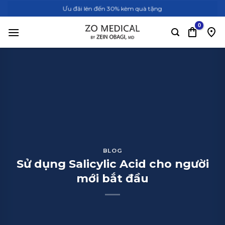
Bỏ
Ưu đãi lên đến 30% kèm quà tặng
qua
nội
dung
BLOG
Sử dụng Salicylic Acid cho người
mới bắt đầu