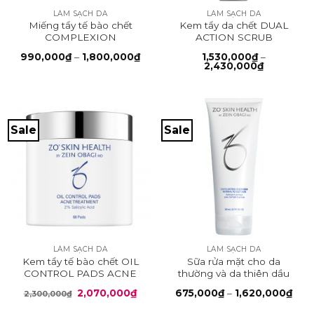
LÀM SẠCH DA
LÀM SẠCH DA
Miếng tẩy tế bào chết
Kem tẩy da chết DUAL
COMPLEXION
ACTION SCRUB
RENEWAL PADS
Khoảng
990,000
₫
–
1,800,000
₫
1,530,000
₫
–
giá:
Khoảng
2,430,000
₫
từ
giá:
990,000₫
từ
đến
1,530,000
1,800,000₫
đến
2,430,000
Sale
Sale
LÀM SẠCH DA
LÀM SẠCH DA
Kem tẩy tế bào chết OIL
Sữa rửa mặt cho da
CONTROL PADS ACNE
thường và da thiên dầu
TREATMENT
EXFOLIATING
Giá
Giá
Kho
2,070,000
₫
675,000
₫
–
1,620,000
₫
2,300,000
₫
CLEANSER
gốc
hiện
giá:
là:
tại
từ