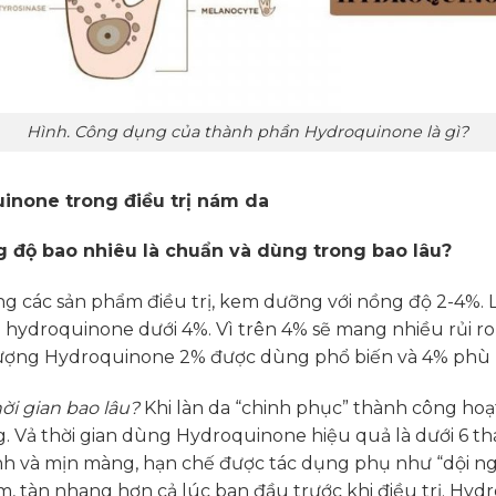
Hình. Công dụng của thành phần Hydroquinone là gì?
inone trong điều trị nám da
độ bao nhiêu là chuẩn và dùng trong bao lâu?
 các sản phẩm điều trị, kem dưỡng với nồng độ 2-4%. L
ng hydroquinone dưới 4%. Vì trên 4% sẽ mang nhiều rủi ro
 lượng Hydroquinone 2% được dùng phổ biến và 4% phù 
ời gian bao lâu?
Khi làn da “chinh phục” thành công ho
. Vả thời gian dùng Hydroquinone hiệu quả là dưới 6 th
nh và mịn màng, hạn chế được tác dụng phụ như “dội ngượ
m, tàn nhang hơn cả lúc ban đầu trước khi điều trị. Hyd