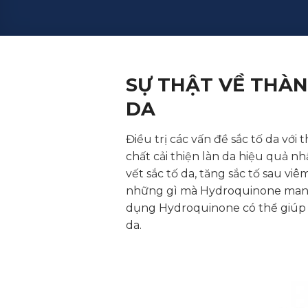
SỰ THẬT VỀ THÀ
DA
Điều trị các vấn đề sắc tố da vớ
chất cải thiện làn da hiệu quả nh
vết sắc tố da, tăng sắc tố sau v
những gì mà Hydroquinone mang lạ
dụng Hydroquinone có thể giúp bạ
da.