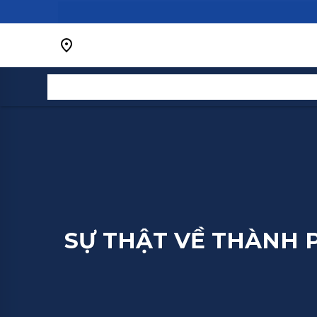
Bỏ
qua
nội
dung
SỰ THẬT VỀ THÀNH 