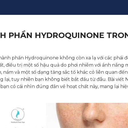
NH PHẦN HYDROQUINONE TRON
i thành phần Hydroquinone không còn xa lạ với các phái
ất, điều trị một số hậu quả do phơi nhiễm với ánh nắng m
iêm, nám và một số dạng tăng sắc tố khác có liên quan đế
i, tuy nhiên bạn không biết bắt đầu từ đâu. Bài viết N
n có cái nhìn đúng đắn về hoạt chất này, mang lại hiệu