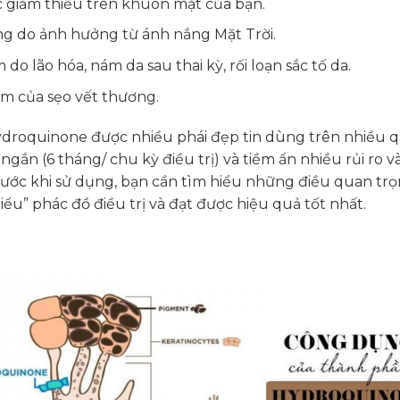
 giảm thiểu trên khuôn mặt của bạn.
g do ảnh hưởng từ ánh nắng Mặt Trời.
do lão hóa, nám da sau thai kỳ, rối loạn sắc tố da.
m của sẹo vết thương.
droquinone được nhiều phái đẹp tin dùng trên nhiều quố
n ngắn (6 tháng/ chu kỳ điều trị) và tiềm ẩn nhiều rủi r
trước khi sử dụng, bạn cần tìm hiểu những điều quan tr
iểu” phác đồ điều trị và đạt được hiệu quả tốt nhất.