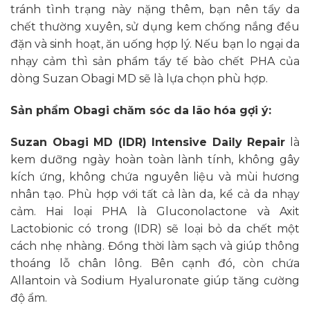
tránh tình trạng này nặng thêm, bạn nên tẩy da
chết thường xuyên, sử dụng kem chống nắng đều
đặn và sinh hoạt, ăn uống hợp lý. Nếu bạn lo ngại da
nhạy cảm thì sản phẩm tẩy tế bào chết PHA của
dòng Suzan Obagi MD sẽ là lựa chọn phù hợp.
Sản phẩm Obagi chăm sóc da lão hóa gợi ý:
Suzan Obagi MD (IDR) Intensive Daily Repair
là
kem dưỡng ngày hoàn toàn lành tính, không gây
kích ứng, không chứa nguyên liệu và mùi hương
nhân tạo. Phù hợp với tất cả làn da, kể cả da nhạy
cảm. Hai loại PHA là Gluconolactone và Axit
Lactobionic có trong (IDR) sẽ loại bỏ da chết một
cách nhẹ nhàng. Đồng thời làm sạch và giúp thông
thoáng lỗ chân lông. Bên cạnh đó, còn chứa
Allantoin và Sodium Hyaluronate giúp tăng cường
độ ẩm.