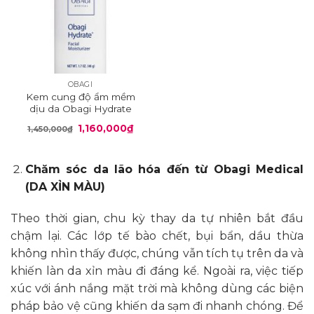
OBAGI
Kem cung độ ẩm mềm
dịu da Obagi Hydrate
Giá
Giá
1,160,000
₫
1,450,000
₫
gốc
hiện
là:
tại
1,450,000₫.
là:
1,160,000₫.
Chăm sóc da lão hóa đến từ Obagi Medical
(DA XỈN MÀU)
Theo thời gian, chu kỳ thay da tự nhiên bắt đầu
chậm lại. Các lớp tế bào chết, bụi bẩn, dầu thừa
không nhìn thấy được, chúng vẫn tích tụ trên da và
khiến làn da xỉn màu đi đáng kể. Ngoài ra, việc tiếp
xúc với ánh nắng mặt trời mà không dùng các biện
pháp bảo vệ cũng khiến da sạm đi nhanh chóng. Để