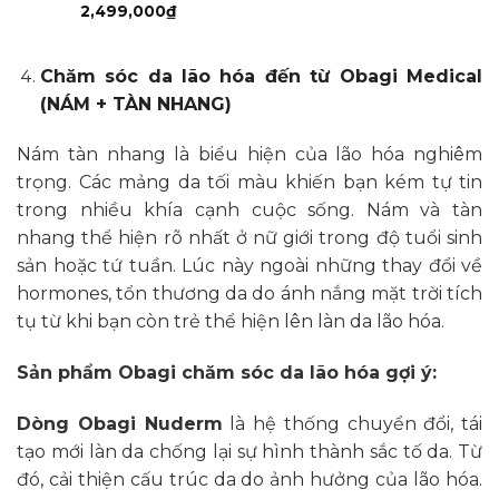
2,499,000
₫
Chăm sóc da lão hóa đến từ Obagi Medical
(NÁM + TÀN NHANG)
Nám tàn nhang là biểu hiện của lão hóa nghiêm
trọng. Các mảng da tối màu khiến bạn kém tự tin
trong nhiều khía cạnh cuộc sống. Nám và tàn
nhang thể hiện rõ nhất ở nữ giới trong độ tuổi sinh
sản hoặc tứ tuần. Lúc này ngoài những thay đổi về
hormones, tổn thương da do ánh nắng mặt trời tích
tụ từ khi bạn còn trẻ thể hiện lên làn da lão hóa.
Sản phẩm Obagi chăm sóc da lão hóa gợi ý:
Dòng Obagi Nuderm
là hệ thống chuyển đổi, tái
tạo mới làn da chống lại sự hình thành sắc tố da. Từ
đó, cải thiện cấu trúc da do ảnh hưởng của lão hóa.