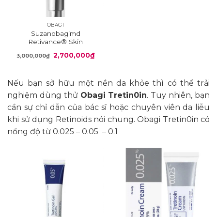
OBAGI
Suzanobagimd
Retivance® Skin
Rejuvenating Complex
Giá
Giá
2,700,000
₫
3,000,000
₫
gốc
hiện
là:
tại
3,000,000₫.
là:
2,700,000₫.
Nếu bạn sở hữu một nền da khỏe thì có thể trải
nghiệm dùng thử
Obagi Tretin0in
. Tuy nhiên, bạn
cần sự chỉ dẫn của bác sĩ hoặc chuyên viên da liễu
khi sử dụng Retinoids nói chung. Obagi Tretin0in có
nồng độ từ 0.025 – 0.05 – 0.1