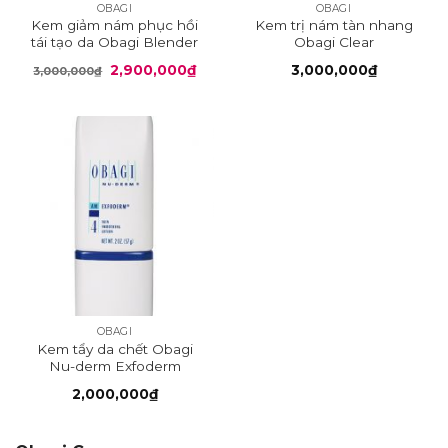
OBAGI
OBAGI
Kem giảm nám phục hồi
Kem trị nám tàn nhang
tái tạo da Obagi Blender
Obagi Clear
Giá
Giá
2,900,000
₫
3,000,000
₫
3,000,000
₫
gốc
hiện
là:
tại
3,000,000₫.
là:
2,900,000₫.
OBAGI
Kem tẩy da chết Obagi
Nu-derm Exfoderm
2,000,000
₫