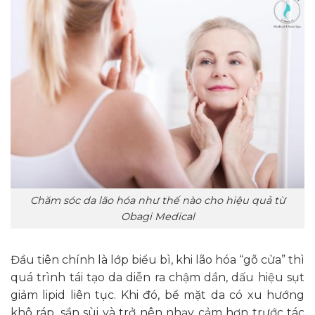
Chăm sóc da lão hóa như thế nào cho hiệu quả từ
Obagi Medical
Đầu tiên chính là lớp biểu bì, khi lão hóa “gõ cửa” thì
quá trình tái tạo da diễn ra chậm dần, dấu hiệu sụt
giảm lipid liên tục. Khi đó, bề mặt da có xu hướng
khô ráp, sần sùi và trở nên nhạy cảm hơn trước tác