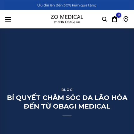
Bỏ
Ưu đãi lên đến 30% kèm quà tặng
qua
nội
dung
BLOG
BÍ QUYẾT CHĂM SÓC DA LÃO HÓA
ĐẾN TỪ OBAGI MEDICAL