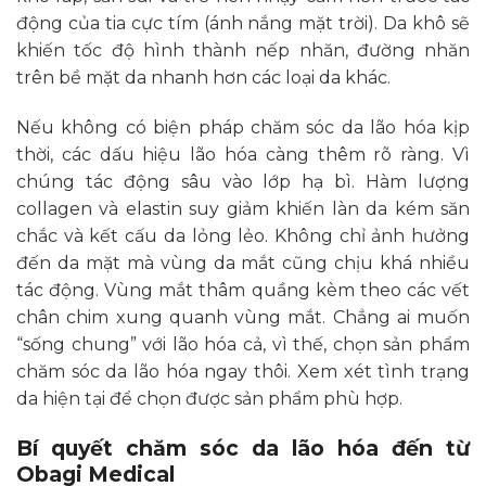
động của tia cực tím (ánh nắng mặt trời). Da khô sẽ
khiến tốc độ hình thành nếp nhăn, đường nhăn
trên bề mặt da nhanh hơn các loại da khác.
Nếu không có biện pháp chăm sóc da lão hóa kịp
thời, các dấu hiệu lão hóa càng thêm rõ ràng. Vì
chúng tác động sâu vào lớp hạ bì. Hàm lượng
collagen và elastin suy giảm khiến làn da kém săn
chắc và kết cấu da lỏng lẻo. Không chỉ ảnh hưởng
đến da mặt mà vùng da mắt cũng chịu khá nhiều
tác động. Vùng mắt thâm quầng kèm theo các vết
chân chim xung quanh vùng mắt. Chẳng ai muốn
“sống chung” với lão hóa cả, vì thế, chọn sản phẩm
chăm sóc da lão hóa ngay thôi. Xem xét tình trạng
da hiện tại để chọn được sản phẩm phù hợp.
Bí quyết chăm sóc da lão hóa đến từ
Obagi Medical