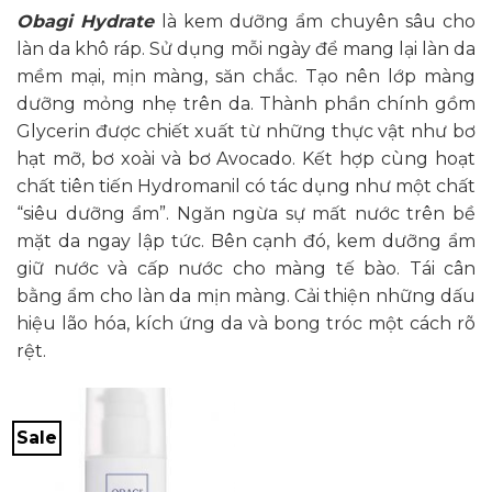
Obagi Hydrate
là kem dưỡng ẩm chuyên sâu cho
làn da khô ráp. Sử dụng mỗi ngày để mang lại làn da
mềm mại, mịn màng, săn chắc. Tạo nên lớp màng
dưỡng mỏng nhẹ trên da. Thành phần chính gồm
Glycerin được chiết xuất từ những thực vật như bơ
hạt mỡ, bơ xoài và bơ Avocado. Kết hợp cùng hoạt
chất tiên tiến Hydromanil có tác dụng như một chất
“siêu dưỡng ẩm”. Ngăn ngừa sự mất nước trên bề
mặt da ngay lập tức. Bên cạnh đó, kem dưỡng ẩm
giữ nước và cấp nước cho màng tế bào. Tái cân
bằng ẩm cho làn da mịn màng. Cải thiện những dấu
hiệu lão hóa, kích ứng da và bong tróc một cách rõ
rệt.
Sale