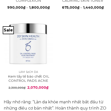
COMPLEXION
CALMING SKIN TONER
RENEWAL PADS
Khoảng
Kho
990,000
₫
–
1,800,000
₫
675,000
₫
–
1,440,000
₫
giá:
giá:
từ
từ
990,000₫
675
đến
đến
1,800,000₫
1,44
Sale
LÀM SẠCH DA
Kem tẩy tế bào chết OIL
CONTROL PADS ACNE
TREATMENT
Giá
Giá
2,070,000
₫
2,300,000
₫
gốc
hiện
là:
tại
2,300,000₫.
là:
2,070,000₫.
Hãy nhớ rằng: “Làn da khỏe mạnh nhất bắt đầu từ
những điều cơ bản nhất”. Hoàn thành quy trình ZO