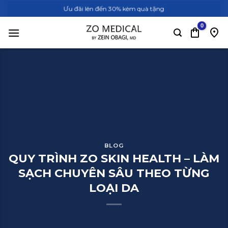
Bỏ
Ưu đãi lên đến 30% kèm quà tặng
qua
nội
dung
BLOG
QUY TRÌNH ZO SKIN HEALTH – LÀM
SẠCH CHUYÊN SÂU THEO TỪNG
LOẠI DA