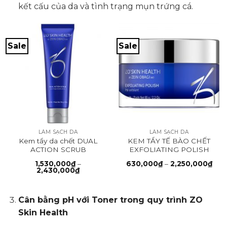
kết cấu của da và tình trạng mụn trứng cá.
Sale
Sale
LÀM SẠCH DA
LÀM SẠCH DA
Kem tẩy da chết DUAL
KEM TẨY TẾ BÀO CHẾT
ACTION SCRUB
EXFOLIATING POLISH
Kho
1,530,000
₫
–
630,000
₫
–
2,250,000
₫
Khoảng
giá:
2,430,000
₫
giá:
từ
từ
630
1,530,000₫
đến
đến
2,2
Cân bằng pH với Toner trong quy trình ZO
2,430,000₫
Skin Health