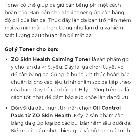
Toner có thể giúp da giữ cân bằng pH một cách
hoàn hảo. Bạn nên chọn loại toner giúp cân bằng
độ pH của làn da. Thúc đẩy làn da bạn trở nên mềm
mại và mịn màng hơn. Cũng như làm dịu và kiểm
soát lượng dầu thừa trên bề mặt da.
Gợi ý Toner cho bạn:
ZO Skin Health Calming Toner
là sản phẩm gợi
ý cho làn da khô, yếu. Đây là lựa chọn tuyệt vời
để cân bằng da. Cũng là bước kết thúc hoàn hảo
chuẩn bị cho các liệu trình chăm sóc da tiếp theo
của bạn. Duy trì cân bằng PH lý tưởng trên da là
cách tốt nhất để đảm bảo sức khỏe làn da tối ưu.
Đối với da dầu mụn, thì nên chọn
Oil Control
Pads từ ZO Skin Health
.
Đây là sản phẩm cân
bằng da giúp loại bỏ các bụi bẩn nằm sâu dưới da.
Kiểm soát dầu nhờn hiệu quả và hỗ trợ quá trình