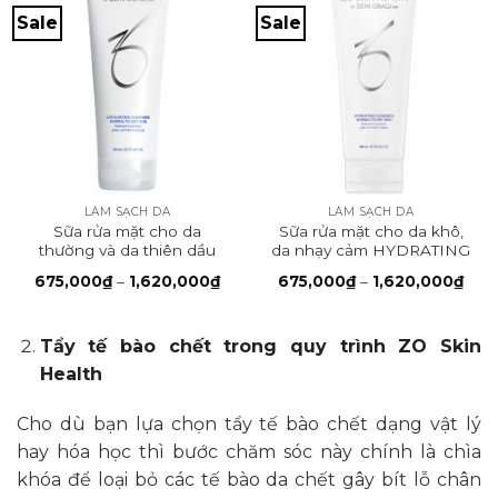
Sale
Sale
LÀM SẠCH DA
LÀM SẠCH DA
Sữa rửa mặt cho da
Sữa rửa mặt cho da khô,
thường và da thiên dầu
da nhạy cảm HYDRATING
EXFOLIATING
CLEANSER
Khoảng
Kho
675,000
₫
–
1,620,000
₫
675,000
₫
–
1,620,000
₫
CLEANSER
giá:
giá:
từ
từ
675,000₫
675
đến
đến
Tẩy tế bào chết trong quy trình ZO Skin
1,620,000₫
1,62
Health
Cho dù bạn lựa chọn tẩy tế bào chết dạng vật lý
hay hóa học thì bước chăm sóc này chính là chìa
khóa để loại bỏ các tế bào da chết gây bít lỗ chân