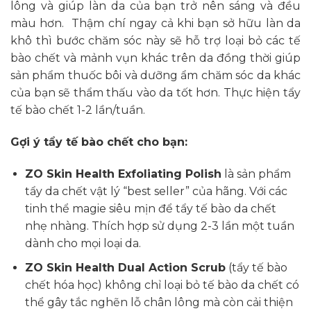
lông và giúp làn da của bạn trở nên sáng và đều
màu hơn. Thậm chí ngay cả khi bạn sở hữu làn da
khô thì bước chăm sóc này sẽ hỗ trợ loại bỏ các tế
bào chết và mảnh vụn khác trên da đồng thời giúp
sản phẩm thuốc bôi và dưỡng ẩm chăm sóc da khác
của bạn sẽ thẩm thấu vào da tốt hơn. Thực hiện tẩy
tế bào chết 1-2 lần/tuần.
Gợi ý tẩy tế bào chết cho bạn:
ZO Skin Health Exfoliating Polish
là sản phẩm
tẩy da chết vật lý “best seller” của hãng. Với các
tinh thể magie siêu mịn để tẩy tế bào da chết
nhẹ nhàng. Thích hợp sử dụng 2-3 lần một tuần
dành cho mọi loại da.
ZO Skin Health Dual Action Scrub
(tẩy tế bào
chết hóa học) không chỉ loại bỏ tế bào da chết có
thể gây tắc nghẽn lỗ chân lông mà còn cải thiện