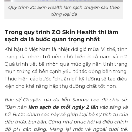
Quy trình ZO Skin Health làm sạch chuyên sâu theo
từng loại da
Trong quy trình ZO Skin Health thì làm
sạch da là bước quan trọng nhất
Khí hậu ở Việt Nam là nhiệt đới gió mùa. Vì thế, tình
trạng da nhờn trở nên phổ biến ở cả nam và nữ.
Quá trình tiết bã nhờn quá mức gây nên tình trạng
mụn trứng cá bên cạnh yếu tố tác động bên trong.
Thực hiện các bước “chuẩn bị” kỹ lưỡng sẽ tạo điều
kiện cho khả năng hấp thụ dưỡng chất tốt hơn.
Bác sĩ/ Chuyên gia da liễu Sandra Lee đã chia sẻ:
“Bạn nên
làm sạch da mỗi ngày 2 lần
vào sáng và
tối. Bước chăm sóc này sẽ giúp loại bỏ sự tích tụ của
dầu thừa, bụi bẩn. Cũng như phục hồi và điều chỉnh
độ pH cân bằng. Mang lại một vẻ ngoài tươi trẻ,