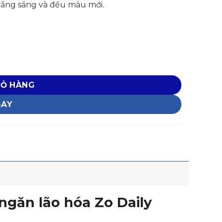
 trắng sáng và đều màu mới.
ncare Program số lượng
IỎ HÀNG
GAY
găn lão hóa Zo Daily