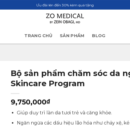
Ưu đãi lên đến 30% kèm quà tặng
TRANG CHỦ
SẢN PHẨM
BLOG
Bộ sản phẩm chăm sóc da ng
Skincare Program
9,750,000
₫
Giúp duy trì làn da tươi trẻ và căng khỏe.
Ngăn ngừa các dấu hiệu lão hóa như chảy xệ, ké