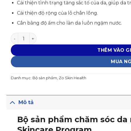
Cải thiện tình trạng tăng sắc tố của da, giúp da
Cải thiện độ rộng của lỗ chân lông.
Cân bằng độ ẩm cho làn da luôn ngậm nước.
Bộ sản phẩm chăm sóc da ngăn lão hóa Zo Daily Ski
THÊM VÀO G
MUA N
Danh mục:
Bộ sản phẩm
,
Zo Skin Health
Mô tả
Bộ sản phẩm chăm sóc da n
Skincare Program