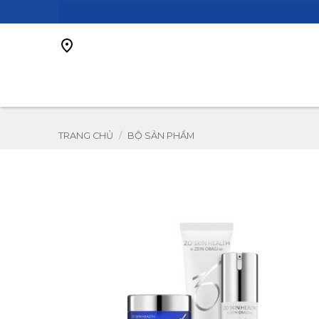
Bỏ
qua
nội
dung
TRANG CHỦ
/
BỘ SẢN PHẨM