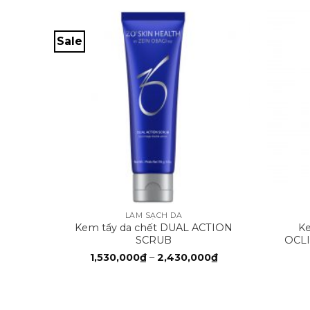
Sale
+
+
LÀM SẠCH DA
Kem tẩy da chết DUAL ACTION
Ke
SCRUB
OCLI
Khoảng
1,530,000
₫
–
2,430,000
₫
giá:
từ
1,530,000₫
đến
2,430,000₫