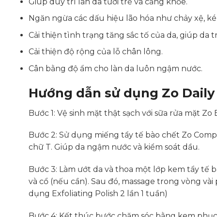
Giúp duy trì làn da tươi trẻ và căng khỏe.
Ngăn ngừa các dấu hiệu lão hóa như chảy xệ, ké
Cải thiện tình trạng tăng sắc tố của da, giúp da
Cải thiện độ rộng của lỗ chân lông.
Cân bằng độ ẩm cho làn da luôn ngậm nước.
Hướng dẫn sử dụng Zo Daily
Bước 1: Vệ sinh mặt thật sạch với sữa rửa mặt Zo 
Bước 2: Sử dụng miếng tẩy tế bào chết Zo Com
chữ T. Giúp da ngậm nước và kiểm soát dầu.
Bước 3: Làm ướt da và thoa một lớp kem tẩy tế b
và cổ (nếu cần). Sau đó, massage trong vòng vài 
dụng Exfoliating Polish 2 lần 1 tuần)
Bước 4: Kết thúc bước chăm sóc bằng kem phục h