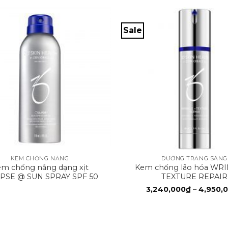
Sale
+
KEM CHỐNG NẮNG
DƯỠNG TRẮNG SÁNG
m chống nắng dạng xịt
Kem chống lão hóa WRI
PSE @ SUN SPRAY SPF 50
TEXTURE REPAIR
3,240,000
₫
–
4,950,